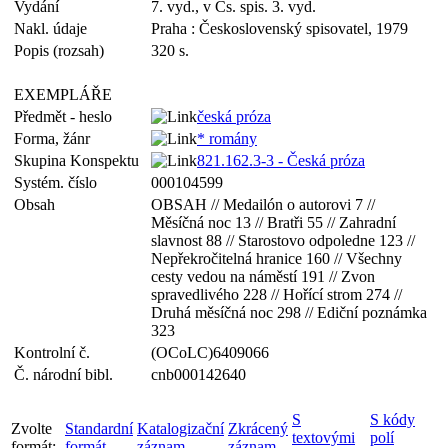
Vydání
7. vyd., v Čs. spis. 3. vyd.
Nakl. údaje
Praha : Československý spisovatel, 1979
Popis (rozsah)
320 s.
EXEMPLÁŘE
Předmět - heslo
česká próza
Forma, žánr
* romány
Skupina Konspektu
821.162.3-3 - Česká próza
Systém. číslo
000104599
Obsah
OBSAH // Medailón o autorovi 7 //
Měsíčná noc 13 // Bratři 55 // Zahradní
slavnost 88 // Starostovo odpoledne 123 //
Nepřekročitelná hranice 160 // Všechny
cesty vedou na náměstí 191 // Zvon
spravedlivého 228 // Hořící strom 274 //
Druhá měsíčná noc 298 // Ediční poznámka
323
Kontrolní č.
(OCoLC)6409066
Č. národní bibl.
cnb000142640
S
S kódy
Zvolte
Standardní
Katalogizační
Zkrácený
textovými
polí
formát:
formát
záznam
záznam