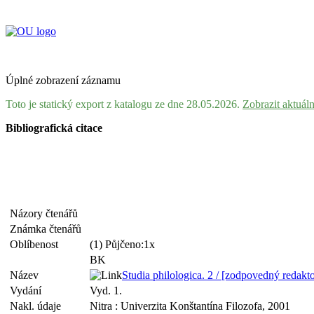
Úplné zobrazení záznamu
Toto je statický export z katalogu ze dne 28.05.2026.
Zobrazit aktuál
Bibliografická citace
Názory čtenářů
Známka čtenářů
Oblíbenost
(1) Půjčeno:1x
BK
Název
Studia philologica. 2 / [zodpovedný redak
Vydání
Vyd. 1.
Nakl. údaje
Nitra : Univerzita Konštantína Filozofa, 2001