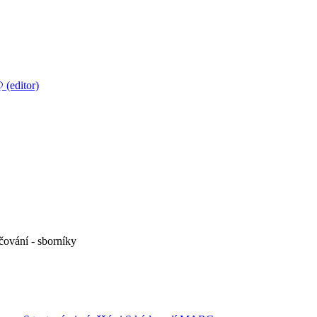
(editor)
učování - sborníky