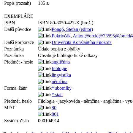
Popis (rozsah)
185 s.
EXEMPLÁŘE
ISBN
ISBN 80-8050-427-X (brož.)
Další původce
Pongó, Štefan (editor)
Pokrivčák, Anton@orcid@73595@/orcid@ 
Další korporace
Univerzita Konštantína Filozofa
Poznámka
Údaje popisu z obálky
Poznámka
Obsahuje bibliografické odkazy
Předmět - heslo
angličtina
filologie
lingvistika
němčina
Forma, žánr
* sborníky
* stati
Předmět. heslo
Filologie - jazykověda - němčina - angličtina - vy
MDT
80
801
Systém. číslo
000104914