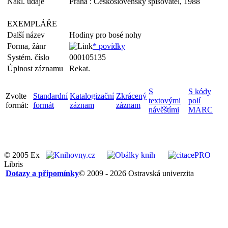
Nakl. údaje
Praha : Československý spisovatel, 1988
EXEMPLÁŘE
Další název
Hodiny pro bosé nohy
Forma, žánr
* povídky
Systém. číslo
000105135
Úplnost záznamu
Rekat.
S
S kódy
Zvolte
Standardní
Katalogizační
Zkrácený
textovými
polí
formát:
formát
záznam
záznam
návěštími
MARC
© 2005 Ex
Libris
Dotazy a připomínky
© 2009 - 2026 Ostravská univerzita