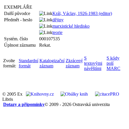
EXEMPLÁŘE
Další původce
Král, Václav, 1926-1983 (editor)
Předmět - heslo
dějiny
marxistické hledisko
teorie
Systém. číslo
000107535
Úplnost záznamu
Rekat.
S
S kódy
Zvolte
Standardní
Katalogizační
Zkrácený
textovými
polí
formát:
formát
záznam
záznam
návěštími
MARC
© 2005 Ex
Libris
Dotazy a připomínky
© 2009 - 2026 Ostravská univerzita