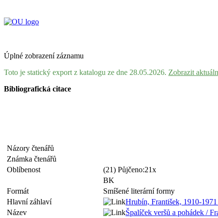
Úplné zobrazení záznamu
Toto je statický export z katalogu ze dne 28.05.2026.
Zobrazit aktuál
Bibliografická citace
Názory čtenářů
Známka čtenářů
Oblíbenost
(21) Půjčeno:21x
BK
Formát
Smíšené literární formy
Hlavní záhlaví
Hrubín, František, 1910-197
Název
Špalíček veršů a pohádek / Fra