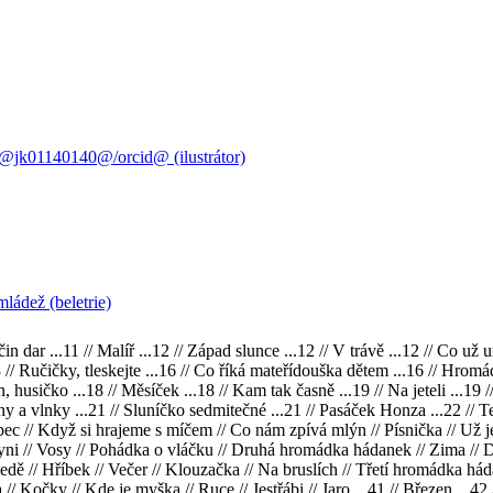
d@jk01140140@/orcid@ (ilustrátor)
mládež (beletrie)
 dar ...11 // Malíř ...12 // Západ slunce ...12 // V trávě ...12 // Co už u
3 // Ručičky, tleskejte ...16 // Co říká mateřídouška dětem ...16 // Hromá
husičko ...18 // Měsíček ...18 // Kam tak časně ...19 // Na jeteli ...19 // 
lny a vlnky ...21 // Sluníčko sedmitečné ...21 // Pasáček Honza ...22 // Tel
ec // Když si hrajeme s míčem // Co nám zpívá mlýn // Písnička // Už je 
ni // Vosy // Pohádka o vláčku // Druhá hromádka hádanek // Zima // Dob
edě // Hříbek // Večer // Klouzačka // Na bruslích // Třetí hromádka hád
// Kočky // Kde je myška // Ruce // Jestřábi // Jaro ...41 // Březen ...42