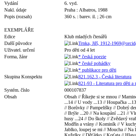
Vydání
6. vyd.
Nakl. údaje
Praha : Albatros, 1988
Popis (rozsah)
360 s. : barev. il. ; 26 cm
EXEMPLÁŘE
Edice
Klub mladých čtenářů
Další původce
Trnka, Jiří, 1912-1969@orci
Uživatel. určení
Pro děti od 4 let
Forma, žánr
* česká poezie
* české pohádky
* publikace pro děti
Skupina Konspektu
821.162.3 - Česká literatura
821-93 - Literatura pro děti a 
Systém. číslo
000107837
Obsah
Obsah // Říkejte si se mnou // Maminčin
...14 // U vody ...13 // Houpačka ...1
// Borůvky // Pampelišky // Dobrý den, 
// Brýle ...20 // Na koupání ...21 // V
husy ...24 // Do školy // Zvědavý vrab
Modřín a vrány // Kominík // V kuchy
Jablko, loupej se mi // Moucha // Na l
Kuželky // Děťátko // Koťata // Hlava 