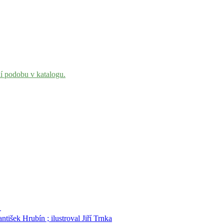
ní podobu v katalogu.
1
ntišek Hrubín ; ilustroval Jiří Trnka