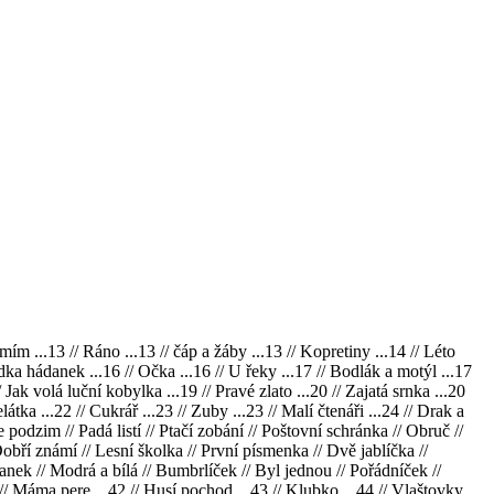
mím ...13 // Ráno ...13 // čáp a žáby ...13 // Kopretiny ...14 // Léto
dka hádanek ...16 // Očka ...16 // U řeky ...17 // Bodlák a motýl ...17
Jak volá luční kobylka ...19 // Pravé zlato ...20 // Zajatá srnka ...20
átka ...22 // Cukrář ...23 // Zuby ...23 // Malí čtenáři ...24 // Drak a
podzim // Padá listí // Ptačí zobání // Poštovní schránka // Obruč //
ří známí // Lesní školka // První písmenka // Dvě jablíčka //
anek // Modrá a bílá // Bumbrlíček // Byl jednou // Pořádníček //
 // Máma pere ...42 // Husí pochod ...43 // Klubko ...44 // Vlaštovky