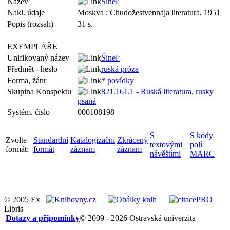
Název
Šinel’
Nakl. údaje
Moskva : Chudožestvennaja literatura, 1951
Popis (rozsah)
31 s.
EXEMPLÁŘE
Unifikovaný název
Šinel‘
Předmět - heslo
ruská próza
Forma, žánr
* povídky
Skupina Konspektu
821.161.1 - Ruská literatura, rusky
psaná
Systém. číslo
000108198
S
S kódy
Zvolte
Standardní
Katalogizační
Zkrácený
textovými
polí
formát:
formát
záznam
záznam
návěštími
MARC
© 2005 Ex
Libris
Dotazy a připomínky
© 2009 - 2026 Ostravská univerzita