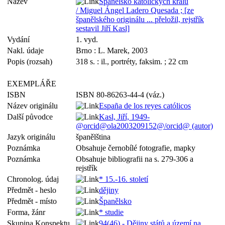
Název
Španělsko katolických králů
/ Miguel Ángel Ladero Quesada ; [ze
španělského originálu ... přeložil, rejstřík
sestavil Jiří Kasl]
Vydání
1. vyd.
Nakl. údaje
Brno : L. Marek, 2003
Popis (rozsah)
318 s. : il., portréty, faksim. ; 22 cm
EXEMPLÁŘE
ISBN
ISBN 80-86263-44-4 (váz.)
Název originálu
España de los reyes católicos
Další původce
Kasl, Jiří, 1949-
@orcid@ola2003209152@/orcid@ (autor)
Jazyk originálu
španělština
Poznámka
Obsahuje černobílé fotografie, mapky
Poznámka
Obsahuje bibliografii na s. 279-306 a
rejstřík
Chronolog. údaj
* 15.-16. století
Předmět - heslo
dějiny
Předmět - místo
Španělsko
Forma, žánr
* studie
Skupina Konspektu
94(46) - Dějiny států a území na