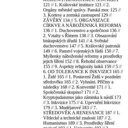
121 // 1. Královské instituce 121 // 2.
Orgány městské správy. Panská moc 125 //
3. Kortesy a zemská zastoupení 129 //
ZÁVĚRY 134 // 5. ORGANIZACE
CÍRKVE A NÁBOŽENSKÁ REFORMA
136 // 1. Duchovenstvo a společnost 136 //
2. Vztahy s Římem 138 // 3. Obsazování
biskupských úřadů 141 // 4. Světské
duchovenstvo 147 // 5. Královský patronát
149 // 6. Panství vojenských řádů 150 // 7.
Myšlenky náboženské reformy a prostředky
jejich šíření 152 // 8. Řeholní observance
155 // 9. Aspekty religiozity laiků 159 // 5 //
6. OD TOLERANCE K INKVIZICI 165 //
1. Židé 165 // 1. Postavení Židů v pozdním
středověku 165 // 2. Vyhnáni. Příčiny a
následky 168 // 2. Konvertité 171 // 1.
Společenská skupino? 171 // 2.
Kryptojudaismus jako záminka k násilí 173
// 3. Inkvizice 175 // 4. Upevnění Inkvizice
179 // 3. Mudéjarové 183 // 7.
STŘEDOVĚK A RENESANCE 187 // 1.
Vědecké a technické znalosti 187 // 2.
Humanismus 189 // 3. Prostředky šíření