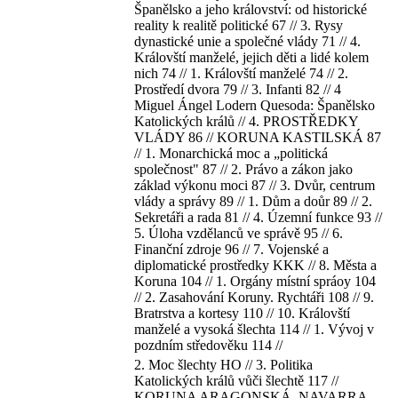
Španělsko a jeho království: od historické
reality k realitě politické 67 // 3. Rysy
dynastické unie a společné vlády 71 // 4.
Královští manželé, jejich děti a lidé kolem
nich 74 // 1. Královští manželé 74 // 2.
Prostředí dvora 79 // 3. Infanti 82 // 4
Miguel Ángel Lodern Quesoda: Španělsko
Katolických králů // 4. PROSTŘEDKY
VLÁDY 86 // KORUNA KASTILSKÁ 87
// 1. Monarchická moc a „politická
společnost" 87 // 2. Právo a zákon jako
základ výkonu moci 87 // 3. Dvůr, centrum
vlády a správy 89 // 1. Dům a doůr 89 // 2.
Sekretáři a rada 81 // 4. Územní funkce 93 //
5. Úloha vzdělanců ve správě 95 // 6.
Finanční zdroje 96 // 7. Vojenské a
diplomatické prostředky KKK // 8. Města a
Koruna 104 // 1. Orgány místní spráoy 104
// 2. Zasahování Koruny. Rychtáři 108 // 9.
Bratrstva a kortesy 110 // 10. Královští
manželé a vysoká šlechta 114 // 1. Vývoj v
pozdním středověku 114 //
2. Moc šlechty HO // 3. Politika
Katolických králů vůči šlechtě 117 //
KORUNA ARAGONSKÁ. NAVARRA