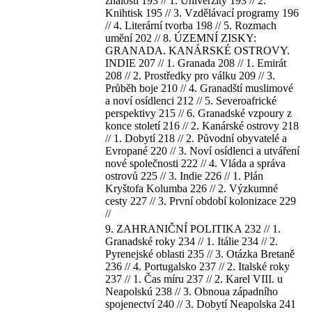
znalostí 193 // 1. Univerzity 193 // 2.
Knihtisk 195 // 3. Vzdělávací programy 196
// 4. Literární tvorba 198 // 5. Rozmach
umění 202 // 8. ÚZEMNÍ ZISKY:
GRANADA. KANÁRSKÉ OSTROVY.
INDIE 207 // 1. Granada 208 // 1. Emirát
208 // 2. Prostředky pro válku 209 // 3.
Průběh boje 210 // 4. Granadští muslimové
a noví osídlenci 212 // 5. Severoafrické
perspektivy 215 // 6. Granadské vzpoury z
konce století 216 // 2. Kanárské ostrovy 218
// 1. Dobytí 218 // 2. Původní obyvatelé a
Evropané 220 // 3. Noví osídlenci a utváření
nové společnosti 222 // 4. Vláda a správa
ostrovů 225 // 3. Indie 226 // 1. Plán
Kryštofa Kolumba 226 // 2. Výzkumné
cesty 227 // 3. První období kolonizace 229
//
9. ZAHRANIČNÍ POLITIKA 232 // 1.
Granadské roky 234 // 1. Itálie 234 // 2.
Pyrenejské oblasti 235 // 3. Otázka Bretaně
236 // 4. Portugalsko 237 // 2. Italské roky
237 // 1. Čas míru 237 // 2. Karel VIII. u
Neapolskú 238 // 3. Obnoua západního
spojenectví 240 // 3. Dobytí Neapolska 241