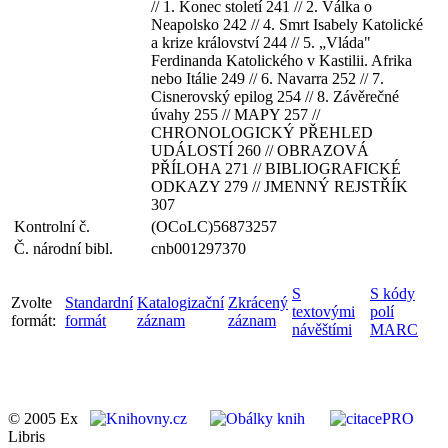
// 1. Konec století 241 // 2. Válka o
Neapolsko 242 // 4. Smrt Isabely Katolické
a krize království 244 // 5. „Vláda"
Ferdinanda Katolického v Kastilii. Afrika
nebo Itálie 249 // 6. Navarra 252 // 7.
Cisnerovský epilog 254 // 8. Závěrečné
úvahy 255 // MAPY 257 //
CHRONOLOGICKÝ PŘEHLED
UDÁLOSTÍ 260 // OBRAZOVÁ
PŘÍLOHA 271 // BIBLIOGRAFICKÉ
ODKAZY 279 // JMENNÝ REJSTŘÍK
307
Kontrolní č.
(OCoLC)56873257
Č. národní bibl.
cnb001297370
S
S kódy
Zvolte
Standardní
Katalogizační
Zkrácený
textovými
polí
formát:
formát
záznam
záznam
návěštími
MARC
© 2005 Ex
Libris