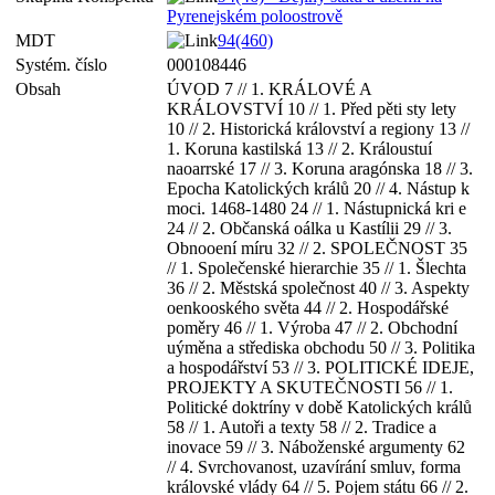
Pyrenejském poloostrově
MDT
94(460)
Systém. číslo
000108446
Obsah
ÚVOD 7 // 1. KRÁLOVÉ A
KRÁLOVSTVÍ 10 // 1. Před pěti sty lety
10 // 2. Historická království a regiony 13 //
1. Koruna kastilská 13 // 2. Králoustuí
naoarrské 17 // 3. Koruna aragónska 18 // 3.
Epocha Katolických králů 20 // 4. Nástup k
moci. 1468-1480 24 // 1. Nástupnická kri e
24 // 2. Občanská oálka u Kastílii 29 // 3.
Obnooení míru 32 // 2. SPOLEČNOST 35
// 1. Společenské hierarchie 35 // 1. Šlechta
36 // 2. Městská společnost 40 // 3. Aspekty
oenkooského světa 44 // 2. Hospodářské
poměry 46 // 1. Výroba 47 // 2. Obchodní
uýměna a střediska obchodu 50 // 3. Politika
a hospodářství 53 // 3. POLITICKÉ IDEJE,
PROJEKTY A SKUTEČNOSTI 56 // 1.
Politické doktríny v době Katolických králů
58 // 1. Autoři a texty 58 // 2. Tradice a
inovace 59 // 3. Náboženské argumenty 62
// 4. Svrchovanost, uzavírání smluv, forma
královské vlády 64 // 5. Pojem státu 66 // 2.