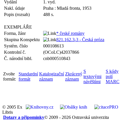
Vydání
1. vyd.
Nakl. údaje
Praha : Mladá fronta, 1953
Popis (rozsah)
488 s.
EXEMPLÁŘE
Forma, žánr
* české romány
Skupina Konspektu
821.162.3-3 - Česká próza
Systém. číslo
000108613
Kontrolní č.
(OCoLC)42037866
Č. národní bibl.
cnb000510843
S
S kódy
Zvolte
Standardní
Katalogizační
Zkrácený
textovými
polí
formát:
formát
záznam
záznam
návěštími
MARC
© 2005 Ex
Libris
Dotazy a připomínky
© 2009 - 2026 Ostravská univerzita