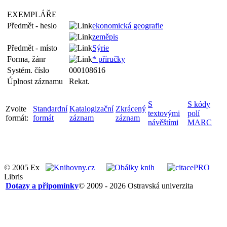
EXEMPLÁŘE
Předmět - heslo
ekonomická geografie
zeměpis
Předmět - místo
Sýrie
Forma, žánr
* příručky
Systém. číslo
000108616
Úplnost záznamu
Rekat.
S
S kódy
Zvolte
Standardní
Katalogizační
Zkrácený
textovými
polí
formát:
formát
záznam
záznam
návěštími
MARC
© 2005 Ex
Libris
Dotazy a připomínky
© 2009 - 2026 Ostravská univerzita