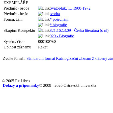
EXEMPLÁŘE
Předmět - osoba
Svatopluk, T., 1900-1972
Předmět - heslo
tvorba
Forma, žánr
* pojednání
* biografie
Skupina Konspektu
821.162.3.09 - Česká literatura (o ní)
929 - Biografie
Systém. číslo
000108768
Úplnost záznamu
Rekat.
Zvolte formát:
Standardní formát
Katalogizační záznam
Zkrácený zá
© 2005 Ex Libris
Dotazy a připomínky
© 2009 - 2026 Ostravská univerzita