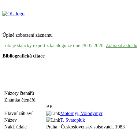
Úplné zobrazení záznamu
Toto je statický export z katalogu ze dne 28.05.2026.
Zobrazit aktuál
Bibliografická citace
Názory čtenářů
Známka čtenářů
BK
Hlavní záhlaví
Motornyj, Volodymyr
Název
T. Svatopluk
Nakl. údaje
Praha : Československý spisovatel, 1983