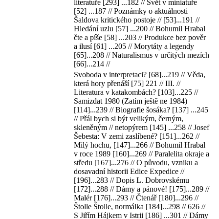
literatuře [293] ...182 // Svět v miniatuře
[52] ...187 // Poznámky o aktuálnosti
Šaldova kritického postoje // [53]...191 //
Hledání uzlu [57] ...200 // Bohumil Hrabal
čte a píše [58] ...203 // Produkce bez pověr
a ilusí [61] ...205 // Morytáty a legendy
[65]...208 // Naturalismus v určitých mezích
[66]...214 //
Svoboda v interpretaci? [68]...219 // Věda,
která hory přenáší [75] 221 // III. //
Literatura v katakombách? [103]...225 //
Samizdat 1980 (Zatím ještě ne 1984)
[114]...239 // Biografie šosáka? [137] ...245
// Přál bych si být velikým, černým,
skleněným // netopýrem [145] ...258 // Josef
Šebesta: V zemi zaslíbené? [151]...262 //
Milý hochu, [147]...266 // Bohumil Hrabal
v roce 1989 [160]...269 // Paralelita okraje a
středu [167]...276 // O původu, vzniku a
dosavadní historii Edice Expedice //
[196]...283 // Dopis L. Dobrovskému
[172]...288 // Dámy a pánové! [175]...289 //
Malér [176]...293 // Čtenář [180]...296 //
Štolle Štolle, normálka [184]...298 // 626 //
S Jiřím Hájkem v Istrii [186] ...301 // Dámy