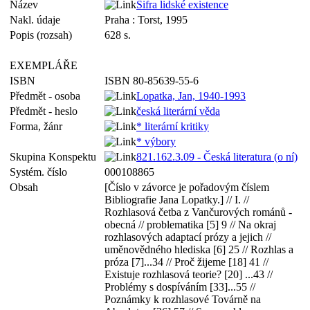
Název
Šifra lidské existence
Nakl. údaje
Praha : Torst, 1995
Popis (rozsah)
628 s.
EXEMPLÁŘE
ISBN
ISBN 80-85639-55-6
Předmět - osoba
Lopatka, Jan, 1940-1993
Předmět - heslo
česká literární věda
Forma, žánr
* literární kritiky
* výbory
Skupina Konspektu
821.162.3.09 - Česká literatura (o ní)
Systém. číslo
000108865
Obsah
[Číslo v závorce je pořadovým číslem
Bibliografie Jana Lopatky.] // I. //
Rozhlasová četba z Vančurových románů -
obecná // problematika [5] 9 // Na okraj
rozhlasových adaptací prózy a jejich //
uměnovědného hlediska [6] 25 // Rozhlas a
próza [7]...34 // Proč žijeme [18] 41 //
Existuje rozhlasová teorie? [20] ...43 //
Problémy s dospíváním [33]...55 //
Poznámky k rozhlasové Továrně na