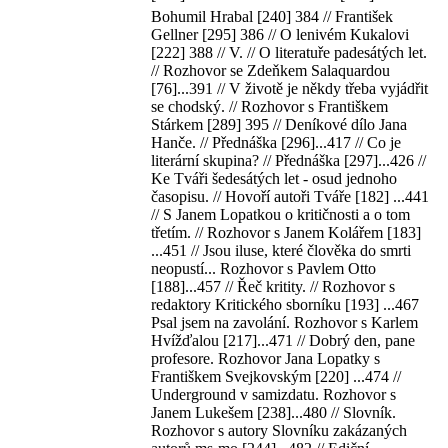
Bohumil Hrabal [240] 384 // František
Gellner [295] 386 // O lenivém Kukalovi
[222] 388 // V. // O literatuře padesátých let.
// Rozhovor
se
Zdeňkem Salaquardou
[76]...391 // V životě je někdy třeba vyjádřit
se
chodský. // Rozhovor s Františkem
Stárkem [289] 395 // Deníkové dílo Jana
Hanče. // Přednáška [296]...417 // Co je
literární skupina? // Přednáška [297]...426 //
Ke Tváři šedesátých let - osud jednoho
časopisu. // Hovoří autoři Tváře [182] ...441
// S Janem Lopatkou o kritičnosti a o tom
třetím. // Rozhovor s Janem Kolářem [183]
...451 // Jsou iluse, které člověka do smrti
neopustí... Rozhovor s Pavlem Otto
[188]...457 // Řeč kritity. // Rozhovor s
redaktory Kritického sborníku [193] ...467
Psal jsem na zavolání. Rozhovor s Karlem
Hvížďalou [217]...471 // Dobrý den, pane
profesore. Rozhovor Jana Lopatky s
Františkem Svejkovským [220] ...474 //
Underground v samizdatu. Rozhovor s
Janem Lukešem [238]...480 // Slovník.
Rozhovor s autory Slovníku zakázaných