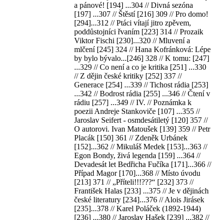
a pánové! [194] ...304 // Divná sezóna
[197] ...307 // Štěstí [216] 309 // Pro domo!
[294]...312 // Ptáci vítají jitro zpěvem,
poddůstojníci řvaním [223] 314 // Prozaik
Viktor Fischi [230]...320 // Mluvení a
mlčení [245] 324 // Hana Kofránková: Lépe
by bylo bývalo...[246] 328 // K tomu: [247]
...329 // Co není a co je kritika [251] ...330
// Z dějin české kritiky [252] 337 //
Generace [254] ...339 // Tichost rádia [253]
...342 // Bodrost rádia [255] ...346 // Čtení v
rádiu [257] ...349 // IV. // Poznámka k
poezii Andreje Stankoviče [107] ...355 //
Jaroslav Seifert - osmdesátiletý [120] 357 //
O autorovi. Ivan Matoušek [139] 359 // Petr
Placák [150] 361 // Zdeněk Urbánek
[152]...362 // Mikuláš Medek [153]...363 //
Egon Bondy, živá legenda [159] ...364 //
Devadesát let Bedřicha Fučíka [171]...366 //
Případ Magor [170]...368 // Místo úvodu
[213] 371 // „Příteli!!!???“ [232] 373 //
František Halas [233] ...375 // Je v dějinách
české literatury [234]...376 // Alois Jirásek
[235]...378 // Karel Poláček (1892-1944)
[236] ...380 // Jaroslav Hašek [239] ...382 //