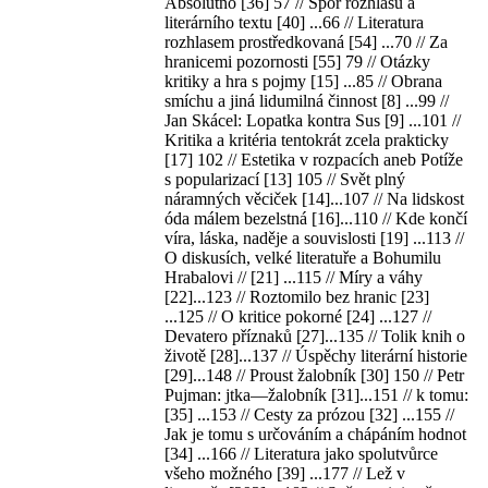
Absolutno [36] 57 // Spor rozhlasu a
literárního textu [40] ...66 // Literatura
rozhlasem prostředkovaná [54] ...70 // Za
hranicemi pozornosti [55] 79 // Otázky
kritiky a hra s pojmy [15] ...85 // Obrana
smíchu a jiná lidumilná činnost [8] ...99 //
Jan Skácel: Lopatka kontra Sus [9] ...101 //
Kritika a kritéria tentokrát zcela prakticky
[17] 102 // Estetika v rozpacích aneb Potíže
s popularizací [13] 105 // Svět plný
náramných věciček [14]...107 // Na lidskost
óda málem bezelstná [16]...110 // Kde končí
víra, láska, naděje a souvislosti [19] ...113 //
O diskusích, velké literatuře a Bohumilu
Hrabalovi // [21] ...115 // Míry a váhy
[22]...123 // Roztomilo bez hranic [23]
...125 // O kritice pokorné [24] ...127 //
Devatero příznaků [27]...135 // Tolik knih o
životě [28]...137 // Úspěchy literární historie
[29]...148 // Proust žalobník [30] 150 // Petr
Pujman: jtka—žalobník [31]...151 // k tomu:
[35] ...153 // Cesty za prózou [32] ...155 //
Jak je tomu s určováním a chápáním hodnot
[34] ...166 // Literatura jako spolutvůrce
všeho možného [39] ...177 // Lež v