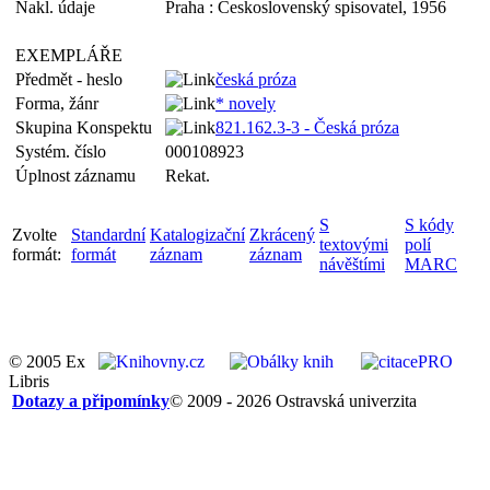
Nakl. údaje
Praha : Československý spisovatel, 1956
EXEMPLÁŘE
Předmět - heslo
česká próza
Forma, žánr
* novely
Skupina Konspektu
821.162.3-3 - Česká próza
Systém. číslo
000108923
Úplnost záznamu
Rekat.
S
S kódy
Zvolte
Standardní
Katalogizační
Zkrácený
textovými
polí
formát:
formát
záznam
záznam
návěštími
MARC
© 2005 Ex
Libris
Dotazy a připomínky
© 2009 - 2026 Ostravská univerzita