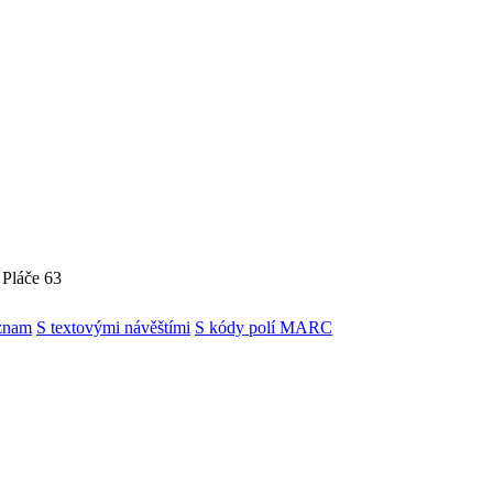
 Pláče 63
znam
S textovými návěštími
S kódy polí MARC