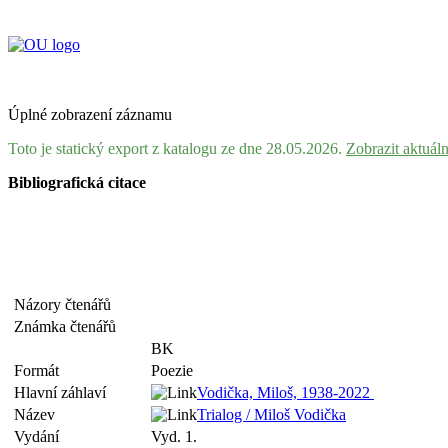
Úplné zobrazení záznamu
Toto je statický export z katalogu ze dne 28.05.2026.
Zobrazit aktuál
Bibliografická citace
Názory čtenářů
Známka čtenářů
BK
Formát
Poezie
Hlavní záhlaví
Vodička, Miloš, 1938-2022
Název
Trialog / Miloš Vodička
Vydání
Vyd. 1.