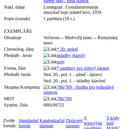
fortep’jano / Bela Bartok
Nakl. údaje
Leningrad : Gosudarstvennoje
muzykal’noje izdatel’stvo, 1959
Popis (rozsah)
1 partitura (18 s.)
EXEMPLÁŘE
Obsahuje
Večerom -- Medvežij tanec -- Rumynskij
tanec
Chronolog. údaj
* 20. století
Předmět - heslo
skladby (klavír)
noty
Forma, žánr
* partitury pro sólový nástroj
Předmět. heslo
Stol. 20., pol. 1. - písně - úpravy
Stol. 20., pol. 1. - skladby klavírní
Skupina Konspektu
786/789 - Hudba pro jednotlivé
nástroje
MDT
786/789
Systém. číslo
000109725
S
S kódy
Zvolte
Standardní
Katalogizační
Zkrácený
textovými
polí
formát:
formát
záznam
záznam
návěštími
MARC