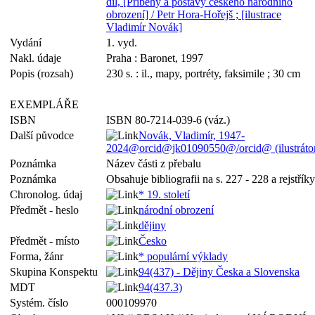
díl, [Příběhy a postavy českého národního
obrození] / Petr Hora-Hořejš ; [ilustrace
Vladimír Novák]
Vydání
1. vyd.
Nakl. údaje
Praha : Baronet, 1997
Popis (rozsah)
230 s. : il., mapy, portréty, faksimile ; 30 cm
EXEMPLÁŘE
ISBN
ISBN 80-7214-039-6 (váz.)
Další původce
Novák, Vladimír, 1947-
2024@orcid@jk01090550@/orcid@ (ilustráto
Poznámka
Název části z přebalu
Poznámka
Obsahuje bibliografii na s. 227 - 228 a rejstříky
Chronolog. údaj
* 19. století
Předmět - heslo
národní obrození
dějiny
Předmět - místo
Česko
Forma, žánr
* populární výklady
Skupina Konspektu
94(437) - Dějiny Česka a Slovenska
MDT
94(437.3)
Systém. číslo
000109970