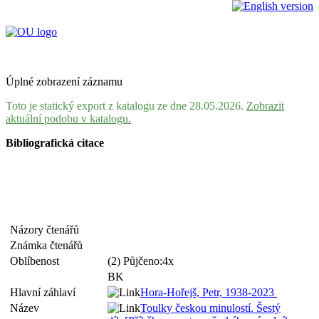
Úplné zobrazení záznamu
Toto je statický export z katalogu ze dne 28.05.2026.
Zobrazit
aktuální podobu v katalogu.
Bibliografická citace
Názory čtenářů
Známka čtenářů
Oblíbenost
(2) Půjčeno:4x
BK
Hlavní záhlaví
Hora-Hořejš, Petr, 1938-2023
Název
Toulky českou minulostí. Šestý