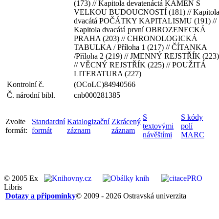
(173) // Kapitola devatenáctá KÁMEN S
VELKOU BUDOUCNOSTÍ (181) // Kapitol
dvacátá POČÁTKY KAPITALISMU (191) //
Kapitola dvacátá první OBROZENECKÁ
PRAHA (203) // CHRONOLOGICKÁ
TABULKA / Příloha 1 (217) // ČÍTANKA
/Příloha 2 (219) // JMENNÝ REJSTŘÍK (223)
// VĚCNÝ REJSTŘÍK (225) // POUŽITÁ
LITERATURA (227)
Kontrolní č.
(OCoLC)84940566
Č. národní bibl.
cnb000281385
S
S kódy
Zvolte
Standardní
Katalogizační
Zkrácený
textovými
polí
formát:
formát
záznam
záznam
návěštími
MARC
© 2005 Ex
Libris
Dotazy a připomínky
© 2009 - 2026 Ostravská univerzita