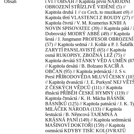
Obsah
i VI // OBSAH // Kapitola první NÁRODNÍ
OBROZENÍ STŘÍZLIVĚ VIDĚNÉ (5) //
Kapitola druhá 1 // со Cech, to muzikant o9) //
Kapitola třetí VLASTENCI Z BOUDY (27) //
Kapitola čtvrtá / V. M. Kramerius KNIH A
NOVIN SPISOVATEĽ (39) // Kapitola pátá / J
Dobrovský MODRÝ ABBÉ (49) // Kapitola
šestá / J. Jungmann PROFESOR OBROZENÍ
(57) // Kapitola sedmá / J. Kollár a P. J. Šafařík
ZARYTÍ PANSLAVISTÉ (65) // Kapitola
osmá RUKOPISY, ZBOŽNÁ LEŽ (75) //
Kapitola devátá STÁNKY VĚD A UMĚN (87
// Kapitola desátá / B. Bolzano KACÍŘ A
OBČAN (95) // Kapitola jedenáctá / J. S v.
Presl PŘÍRODOVĚDA MLUVÍ ČESKY (103
// Kapitola dvanáctá / J. E. Purkynč NEJ VĚT
Z ČESKÝCH VĚDCŮ (111) // Kapitola
třináctá PŘÍBĚH ČESKÉ HYMNY (119) //
Kapitola čtrnáctá / K. H. Mácha BÁSNÍK
BÁSNÍKŮ (125) // Kapitola patnáctá / J. K. T
MILÁČEK NÁRODA (133) // Kapitola
šestnáctá / В. Němcová TAJEMNÁ A
KRÁSNÁ PANÍ (149) // Kapitola sedmnáctá
MAŠINOVÍ DOKTOŘI (159) // Kapitola
osmnáctá KDYBY TISÍC KOLOVRATŮ