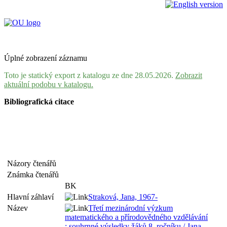
Úplné zobrazení záznamu
Toto je statický export z katalogu ze dne 28.05.2026.
Zobrazit
aktuální podobu v katalogu.
Bibliografická citace
Názory čtenářů
Známka čtenářů
BK
Hlavní záhlaví
Straková, Jana, 1967-
Název
Třetí mezinárodní výzkum
matematického a přírodovědného vzdělávání
: souhrnné výsledky žáků 8. ročníku / Jana