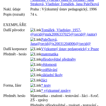
Straková, Vladislav Tomášek, Jana Palečková
Nakl. údaje
Praha : Výzkumný ústav pedagogický, 1996
Popis (rozsah)
74 s.
EXEMPLÁŘE
Další původce
Tomášek, Vladislav, 1957-
@orcid@mzk2006337025@/orcid@ (autor)
Palečková,
Jana@orcid@jx20031204006@/orcid@
Další korporace
Výzkumný ústav pedagogický v Praze
Předmět - heslo
matematika
přírodovědné předměty
vědomosti
vzdělávání
základní školy
žáci
Forma, žánr
* testy
* výzkumné zprávy
Předmět. heslo
Matematika - znalosti - testování - žáci - 8.roč.
ZŠ - zprávy
Předměty přírodovědné - znalosti - testování -