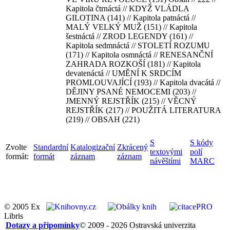
Kapitola čtrnáctá // KDYŽ VLÁDLA
GILOTINA (141) // Kapitola patnáctá //
MALÝ VELKÝ MUŽ (151) // Kapitola
šestnáctá // ZROD LEGENDY (161) //
Kapitola sedmnáctá // STOLETÍ ROZUMU
(171) // Kapitola osmnáctá // RENESANČNÍ
ZAHRADA ROZKOŠÍ (181) // Kapitola
devatenáctá // UMĚNÍ K SRDCÍM
PROMLOUVAJÍCÍ (193) // Kapitola dvacátá //
DĚJINY PSANÉ NEMOCEMI (203) //
JMENNÝ REJSTŘÍK (215) // VĚCNÝ
REJSTŘÍK (217) // POUŽITÁ LITERATURA
(219) // OBSAH (221)
S
S kódy
Zvolte
Standardní
Katalogizační
Zkrácený
textovými
polí
formát:
formát
záznam
záznam
návěštími
MARC
© 2005 Ex
Libris
Dotazy a připomínky
© 2009 - 2026 Ostravská univerzita