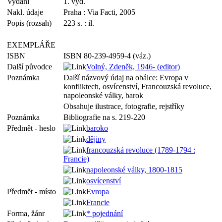
Vydání
1. vyd.
Nakl. údaje
Praha : Via Facti, 2005
Popis (rozsah)
223 s. : il.
EXEMPLÁŘE
ISBN
ISBN 80-239-4959-4 (váz.)
Další původce
Volný, Zdeněk, 1946- (editor)
Poznámka
Další názvový údaj na obálce: Evropa v
konfliktech, osvícenství, Francouzská revoluce,
napoleonské války, barok
Obsahuje ilustrace, fotografie, rejstříky
Poznámka
Bibliografie na s. 219-220
Předmět - heslo
baroko
dějiny
francouzská revoluce (1789-1794 :
Francie)
napoleonské války, 1800-1815
osvícenství
Předmět - místo
Evropa
Francie
Forma, žánr
* pojednání