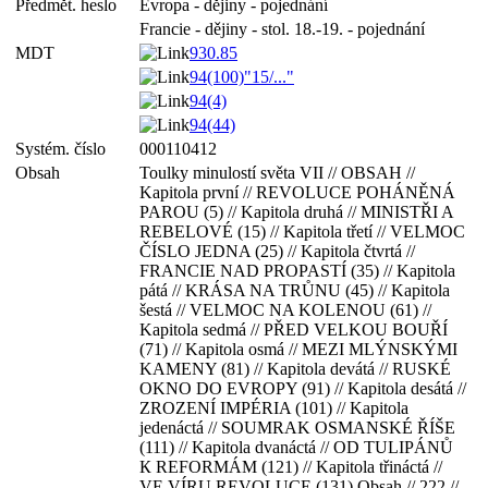
Předmět. heslo
Evropa - dějiny - pojednání
Francie - dějiny - stol. 18.-19. - pojednání
MDT
930.85
94(100)"15/..."
94(4)
94(44)
Systém. číslo
000110412
Obsah
Toulky minulostí světa VII // OBSAH //
Kapitola první // REVOLUCE POHÁNĚNÁ
PAROU (5) // Kapitola druhá // MINISTŘI A
REBELOVÉ (15) // Kapitola třetí // VELMOC
ČÍSLO JEDNA (25) // Kapitola čtvrtá //
FRANCIE NAD PROPASTÍ (35) // Kapitola
pátá // KRÁSA NA TRŮNU (45) // Kapitola
šestá // VELMOC NA KOLENOU (61) //
Kapitola sedmá // PŘED VELKOU BOUŘÍ
(71) // Kapitola osmá // MEZI MLÝNSKÝMI
KAMENY (81) // Kapitola devátá // RUSKÉ
OKNO DO EVROPY (91) // Kapitola desátá //
ZROZENÍ IMPÉRIA (101) // Kapitola
jedenáctá // SOUMRAK OSMANSKÉ ŘÍŠE
(111) // Kapitola dvanáctá // OD TULIPÁNŮ
К REFORMÁM (121) // Kapitola třináctá //
VE VÍRU REVOLUCE (131) Obsah // 222 //