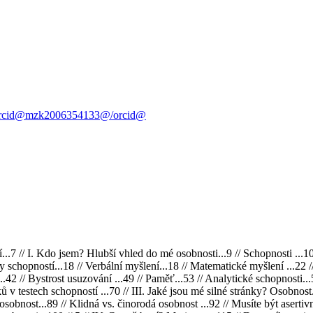
@orcid@mzk2006354133@/orcid@
.7 // I. Kdo jsem? Hlubší vhled do mé osobnosti...9 // Schopnosti ...10 //
y schopností...18 // Verbální myšlení...18 // Matematické myšlení ...22 /
..42 // Bystrost usuzování ...49 // Paměť...53 // Analytické schopnosti...
ků v testech schopností ...70 // III. Jaké jsou mé silné stránky? Osobnos
 osobnost...89 // Klidná vs. činorodá osobnost ...92 // Musíte být asertiv