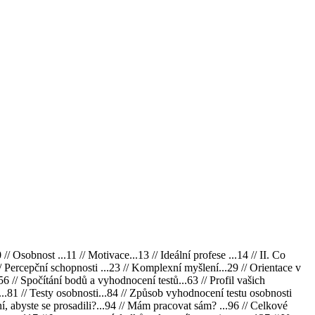
 Osobnost ...11 // Motivace...13 // Ideální profese ...14 // II. Co
/ Percepční schopnosti ...23 // Komplexní myšlení...29 // Orientace v
56 // Spočítání bodů a vyhodnocení testů...63 // Profil vašich
t...81 // Testy osobnosti...84 // Způsob vyhodnocení testu osobnosti
ní, abyste se prosadili?...94 // Mám pracovat sám? ...96 // Celkové