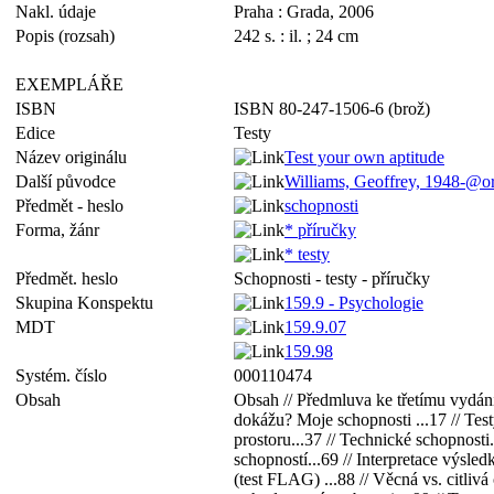
Nakl. údaje
Praha : Grada, 2006
Popis (rozsah)
242 s. : il. ; 24 cm
EXEMPLÁŘE
ISBN
ISBN 80-247-1506-6 (brož)
Edice
Testy
Název originálu
Test your own aptitude
Další původce
Williams, Geoffrey, 1948-
Předmět - heslo
schopnosti
Forma, žánr
* příručky
* testy
Předmět. heslo
Schopnosti - testy - příručky
Skupina Konspektu
159.9 - Psychologie
MDT
159.9.07
159.98
Systém. číslo
000110474
Obsah
Obsah // Předmluva ke třetímu vydání..
dokážu? Moje schopnosti ...17 // Test
prostoru...37 // Technické schopnosti.
schopností...69 // Interpretace výsled
(test FLAG) ...88 // Věcná vs. citlivá