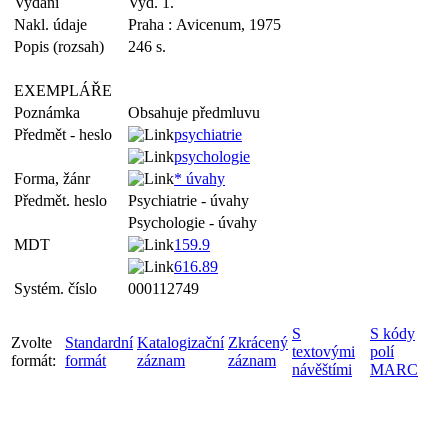
Vydání
Vyd. 1.
Nakl. údaje
Praha : Avicenum, 1975
Popis (rozsah)
246 s.
EXEMPLÁŘE
Poznámka
Obsahuje předmluvu
Předmět - heslo
psychiatrie
psychologie
Forma, žánr
* úvahy
Předmět. heslo
Psychiatrie - úvahy
Psychologie - úvahy
MDT
159.9
616.89
Systém. číslo
000112749
S
S kódy
Zvolte
Standardní
Katalogizační
Zkrácený
textovými
polí
formát:
formát
záznam
záznam
návěštími
MARC