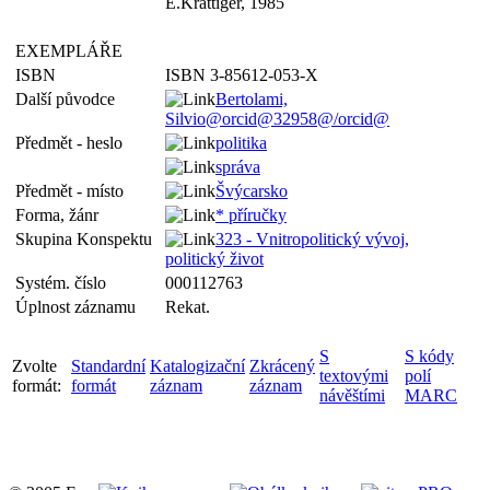
E.Krattiger, 1985
EXEMPLÁŘE
ISBN
ISBN 3-85612-053-X
Další původce
Bertolami,
Silvio@orcid@32958@/orcid@
Předmět - heslo
politika
správa
Předmět - místo
Švýcarsko
Forma, žánr
* příručky
Skupina Konspektu
323 - Vnitropolitický vývoj,
politický život
Systém. číslo
000112763
Úplnost záznamu
Rekat.
S
S kódy
Zvolte
Standardní
Katalogizační
Zkrácený
textovými
polí
formát:
formát
záznam
záznam
návěštími
MARC