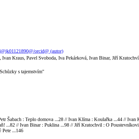
d@jk01121890@/orcid@ (autor)
a, Ivan Kraus, Pavel Svoboda, Iva Pekárková, Ivan Binar, Jiří Kratochv
"Schůzky s tajemstvím"
etr Šabach : Teplo domova ...28 // Ivan Klíma : Koulařka ...44 // Ivan Kr
! ...82 // Ivan Binar : Puklina ...98 // Jiří Kratochvil : O Poustevníko
ý Pete ...146