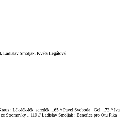
íl, Ladislav Smoljak, Květa Legátová
aus : Lék-lék-lék, seretlék ...65 // Pavel Svoboda : Gel ...73 // Iva
vi ze Stromovky ...119 // Ladislav Smoljak : Benefice pro Otu Pika