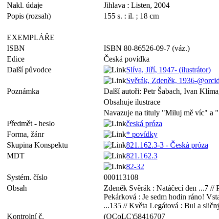
Nakl. údaje
Jihlava : Listen, 2004
Popis (rozsah)
155 s. : il. ; 18 cm
EXEMPLÁŘE
ISBN
ISBN 80-86526-09-7 (váz.)
Edice
Česká povídka
Další původce
Slíva, Jiří, 1947- (ilustrátor)
Svěrák, Zdeněk, 1936-@orci
Poznámka
Další autoři: Petr Šabach, Ivan Klím
Obsahuje ilustrace
Navazuje na tituly "Miluj mě víc" a 
Předmět - heslo
česká próza
Forma, žánr
* povídky
Skupina Konspektu
821.162.3-3 - Česká próza
MDT
821.162.3
82-32
Systém. číslo
000113108
Obsah
Zdeněk Svěrák : Natáčecí den ...7 // P
Pekárková : Je sedm hodin ráno! Vstaň
...135 // Květa Legátová : Bul a sličn
Kontrolní č.
(OCoLC)58416707