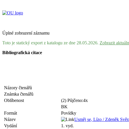
Úplné zobrazení záznamu
Toto je statický export z katalogu ze dne 28.05.2026.
Zobrazit aktuál
Bibliografická citace
Názory čtenářů
Známka čtenářů
Oblíbenost
(2) Půjčeno:4x
BK
Formát
Povídky
Název
Usměj se, Lízo / Zdeněk Svěrák .
Vydání
1. vyd.