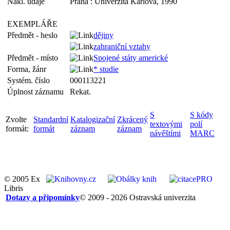
Nakl. údaje
Praha : Univerzita Karlova, 1990
EXEMPLÁŘE
Předmět - heslo
dějiny
zahraniční vztahy
Předmět - místo
Spojené státy americké
Forma, žánr
* studie
Systém. číslo
000113221
Úplnost záznamu
Rekat.
S
S kódy
Zvolte
Standardní
Katalogizační
Zkrácený
textovými
polí
formát:
formát
záznam
záznam
návěštími
MARC
© 2005 Ex
Libris
Dotazy a připomínky
© 2009 - 2026 Ostravská univerzita