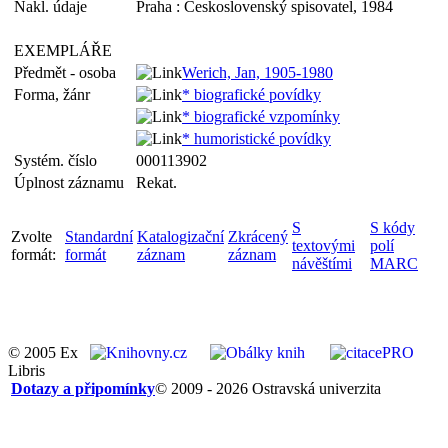
Nakl. údaje
Praha : Československý spisovatel, 1984
EXEMPLÁŘE
Předmět - osoba
Werich, Jan, 1905-1980
Forma, žánr
* biografické povídky
* biografické vzpomínky
* humoristické povídky
Systém. číslo
000113902
Úplnost záznamu
Rekat.
S
S kódy
Zvolte
Standardní
Katalogizační
Zkrácený
textovými
polí
formát:
formát
záznam
záznam
návěštími
MARC
© 2005 Ex
Libris
Dotazy a připomínky
© 2009 - 2026 Ostravská univerzita