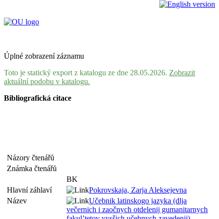
Úplné zobrazení záznamu
Toto je statický export z katalogu ze dne 28.05.2026.
Zobrazit
aktuální podobu v katalogu.
Bibliografická citace
Názory čtenářů
Známka čtenářů
BK
Hlavní záhlaví
Pokrovskaja, Zarja Aleksejevna
Název
Učebnik latinskogo jazyka (dlja
večernich i zaočnych otdelenij gumanitarnych
fakul’tetov vysšich učebnych zavedenij)