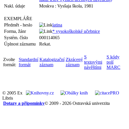
Nakl. údaje
Moskva : Vysšaja škola, 1981
EXEMPLÁŘE
Předmět - heslo
latina
Forma, žánr
* vysokoškolské učebnice
Systém. číslo
000114065
Úplnost záznamu
Rekat.
S
S kódy
Zvolte
Standardní
Katalogizační
Zkrácený
textovými
polí
formát:
formát
záznam
záznam
návěštími
MARC
© 2005 Ex
Libris
Dotazy a připomínky
© 2009 - 2026 Ostravská univerzita