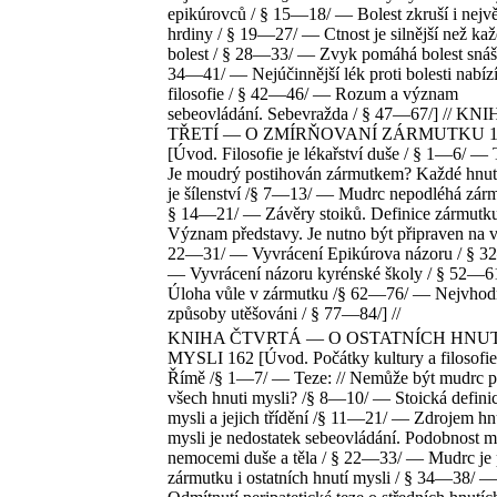
epikúrovců / § 15—18/ — Bolest zkruší i nejvě
hrdiny / § 19—27/ — Ctnost je silnější než ka
bolest / § 28—33/ — Zvyk pomáhá bolest snáše
34—41/ — Nejúčinnější lék proti bolesti nabíz
filosofie / § 42—46/ — Rozum a význam
sebeovládání. Sebevražda / § 47—67/] // KN
TŘETÍ — O ZMÍRŇOVANÍ ZÁRMUTKU 1
[Úvod. Filosofie je lékařství duše / § 1—6/ — 
Je moudrý postihován zármutkem? Každé hnut
je šílenství /§ 7—13/ — Mudrc nepodléhá zárm
§ 14—21/ — Závěry stoiků. Definice zármutk
Význam představy. Je nutno být připraven na v
22—31/ — Vyvrácení Epikúrova názoru / § 3
— Vyvrácení názoru kyrénské školy / § 52—
Úloha vůle v zármutku /§ 62—76/ — Nejvhodn
způsoby utěšováni / § 77—84/] //
KNIHA ČTVRTÁ — O OSTATNÍCH HNU
MYSLI 162 [Úvod. Počátky kultury a filosofie
Římě /§ 1—7/ — Teze: // Nemůže být mudrc p
všech hnuti mysli? /§ 8—10/ — Stoická definic
mysli a jejich třídění /§ 11—21/ — Zdrojem hn
mysli je nedostatek sebeovládání. Podobnost m
nemocemi duše a těla / § 22—33/ — Mudrc je 
zármutku i ostatních hnutí mysli / § 34—38/ —