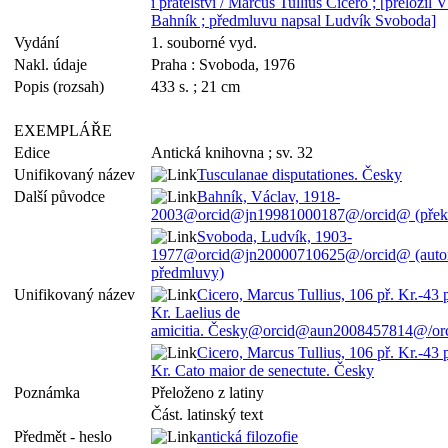
i přátelství / Marcus Tullius Cicero ; [přeložil 
Bahník ; předmluvu napsal Ludvík Svoboda]
Vydání
1. souborné vyd.
Nakl. údaje
Praha : Svoboda, 1976
Popis (rozsah)
433 s. ; 21 cm
EXEMPLÁŘE
Edice
Antická knihovna ; sv. 32
Unifikovaný název
Tusculanae disputationes. Česky
Další původce
Bahník, Václav, 1918-
2003@orcid@jn19981000187@/orcid@ (překl
Svoboda, Ludvík, 1903-
1977@orcid@jn20000710625@/orcid@ (auto
předmluvy)
Unifikovaný název
Cicero, Marcus Tullius, 106 př. Kr.-43 p
Kr. Laelius de
amicitia. Česky@orcid@aun2008457814@/o
Cicero, Marcus Tullius, 106 př. Kr.-43 p
Kr. Cato maior de senectute. Česky
Poznámka
Přeloženo z latiny
Část. latinský text
Předmět - heslo
antická filozofie