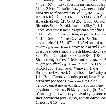
Odmítnutí peripatetické teze o středních hnutíc
/ § 39—57/ — Léky filosofie na nemoci duše 
81/ — Závěr. Filosofie ukazuje, že nemoci duš
založeny na představě a na vůli / § 82—84/] //
KNIHA PÁTÁ — CTNOST SAMA STAČÍ 
BLAŽENÉMU ŽIVOTU 202 [Úvod. Oslava
filosofie. Sókratés-zakladatel morálky // j § 
Teze: Stačí ctnost sama ? zajištěni blaženého ži
§ 12—14/ — Důkazy o tom, že jediné dobro je
/ § 15—54/ — Příklady života blaženého a
nešťastného / § 55—67/ — Jaké vlastnosti mus
mudrc / § 68—81/ — Názory na blažený život 
uvést ve shodu s názory všech filosofických ško
82—87/ — Obhajoba Epikúra /§ 88—118/ — 
Shoda různých filosofických směrů v názoru, 
mudrc je blažený / § 119—121/] // CATO ST
STÁŘÍ 255 [Předmluva. Věnování Titovi
Pomponiovi Attikovi. Cíl // filosofické úvahy o 
§ 1—3/ — Catonův moudrý postoj ke stáří: stár
přirozený pochod / § 4—6/ — Nevrlost a
nespokojenost některých starců jsou zaviněny
povahou, ne věkem. Příklady mužů, jejichž stář
šťastné / § 7—14/ — Čtyři hlavní výtky adres
stáří. Vyvráceni první výtky, že stáři odvádí od
činnosti / § 15—26/ —