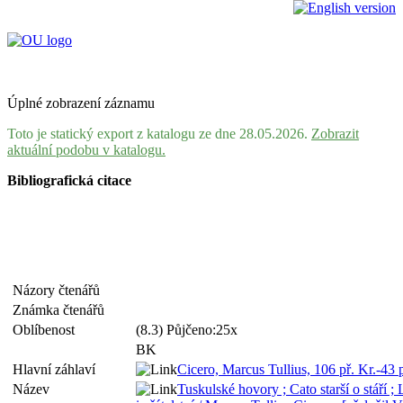
Úplné zobrazení záznamu
Toto je statický export z katalogu ze dne 28.05.2026.
Zobrazit
aktuální podobu v katalogu.
Bibliografická citace
Názory čtenářů
Známka čtenářů
Oblíbenost
(8.3) Půjčeno:25x
BK
Hlavní záhlaví
Cicero, Marcus Tullius, 106 př. Kr.-43 
Název
Tuskulské hovory ; Cato starší o stáří ; 