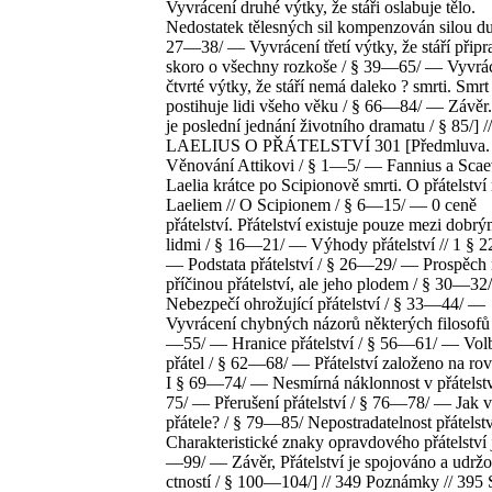
Vyvrácení druhé výtky, že stáři oslabuje tělo.
Nedostatek tělesných sil kompenzován silou du
27—38/ — Vyvrácení třetí výtky, že stáří připr
skoro o všechny rozkoše / § 39—65/ — Vyvrá
čtvrté výtky, že stáří nemá daleko ? smrti. Smrt
postihuje lidi všeho věku / § 66—84/ — Závěr.
je poslední jednání životního dramatu / § 85/] //
LAELIUS O PŘÁTELSTVÍ 301 [Předmluva.
Věnování Attikovi / § 1—5/ — Fannius a Scae
Laelia krátce po Scipionově smrti. O přátelství
Laeliem // O Scipionem / § 6—15/ — 0 ceně
přátelství. Přátelství existuje pouze mezi dobrý
lidmi / § 16—21/ — Výhody přátelství // 1 § 
— Podstata přátelství / § 26—29/ — Prospěch
příčinou přátelství, ale jeho plodem / § 30—3
Nebezpečí ohrožující přátelství / § 33—44/ —
Vyvrácení chybných názorů některých filosofů 
—55/ — Hranice přátelství / § 56—61/ — Vol
přátel / § 62—68/ — Přátelství založeno na rovn
I § 69—74/ — Nesmírná náklonnost v přátelstv
75/ — Přerušení přátelství / § 76—78/ — Jak v
přátele? / § 79—85/ Nepostradatelnost přátelstv
Charakteristické znaky opravdového přátelství 
—99/ — Závěr, Přátelství je spojováno a udrž
ctností / § 100—104/] // 349 Poznámky // 395