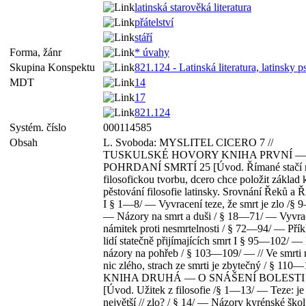
latinská starověká literatura
přátelství
stáří
Forma, žánr
* úvahy
Skupina Konspektu
821.124 - Latinská literatura, latinsky p
MDT
14
17
821.124
Systém. číslo
000114585
Obsah
L. Svoboda: MYSLITEL CICERO 7 //
TUSKULSKÉ HOVORY KNIHA PRVNÍ —
POHRDANÍ SMRTÍ 25 [Úvod. Římané stačí 
filosofickou tvorbu, dcero chce položit základ 
pěstování filosofie latinsky. Srovnání Řeků a 
I § 1—8/ — Vyvracení teze, že smrt je zlo /§ 
— Názory na smrt a duši / § 18—71/ — Vyvra
námitek proti nesmrtelnosti / § 72—94/ — Přík
lidí statečně přijímajících smrt I § 95—102/ 
názory na pohřeb / § 103—109/ — // Ve smrti 
nic zlého, strach ze smrti je zbytečný / § 110—1
KNIHA DRUHÁ — O SNÁŠENÍ BOLESTI /
[Úvod. Užitek z filosofie /§ 1—13/ — Teze: je 
největší // zlo? / § 14/ — Názory kyrénské škol