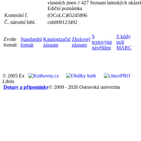
vlastních jmen // 427 Seznam latinských ukázek
Ediční poznámka
Kontrolní č.
(OCoLC)85245896
Č. národní bibl.
cnb000123492
S
S kódy
Zvolte
Standardní
Katalogizační
Zkrácený
textovými
polí
formát:
formát
záznam
záznam
návěštími
MARC
© 2005 Ex
Libris
Dotazy a připomínky
© 2009 - 2026 Ostravská univerzita