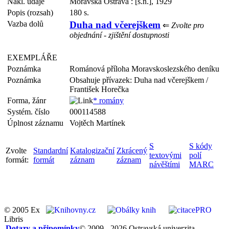
Nakl. údaje
Moravská Ostrava : [s.n.], 1929
Popis (rozsah)
180 s.
Vazba dolů
Duha nad včerejškem
⇐
Zvolte pro
objednání - zjištění dostupnosti
EXEMPLÁŘE
Poznámka
Románová příloha Moravskoslezského deníku
Poznámka
Obsahuje přívazek: Duha nad včerejškem /
František Horečka
Forma, žánr
* romány
Systém. číslo
000114588
Úplnost záznamu
Vojtěch Martínek
S
S kódy
Zvolte
Standardní
Katalogizační
Zkrácený
textovými
polí
formát:
formát
záznam
záznam
návěštími
MARC
© 2005 Ex
Libris
Dotazy a připomínky
© 2009 - 2026 Ostravská univerzita