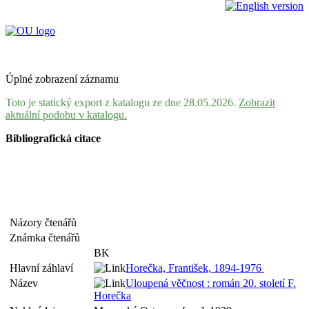
Úplné zobrazení záznamu
Toto je statický export z katalogu ze dne 28.05.2026.
Zobrazit
aktuální podobu v katalogu.
Bibliografická citace
Názory čtenářů
Známka čtenářů
BK
Hlavní záhlaví
Horečka, František, 1894-1976
Název
Uloupená věčnost : román 20. století F.
Horečka