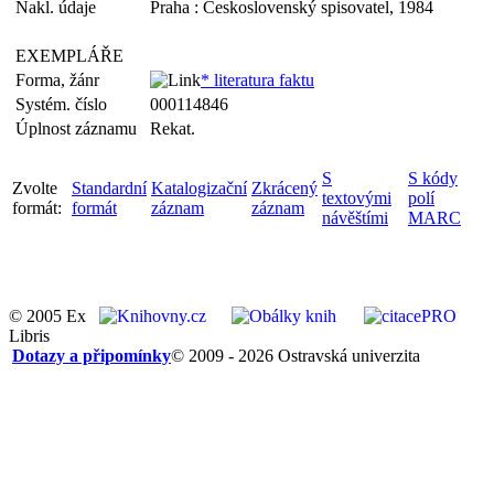
Nakl. údaje
Praha : Československý spisovatel, 1984
EXEMPLÁŘE
Forma, žánr
* literatura faktu
Systém. číslo
000114846
Úplnost záznamu
Rekat.
S
S kódy
Zvolte
Standardní
Katalogizační
Zkrácený
textovými
polí
formát:
formát
záznam
záznam
návěštími
MARC
© 2005 Ex
Libris
Dotazy a připomínky
© 2009 - 2026 Ostravská univerzita