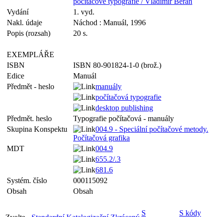
počítačové typografie / Vladimír Beran
Vydání
1. vyd.
Nakl. údaje
Náchod : Manuál, 1996
Popis (rozsah)
20 s.
EXEMPLÁŘE
ISBN
ISBN 80-901824-1-0 (brož.)
Edice
Manuál
Předmět - heslo
manuály
počítačová typografie
desktop publishing
Předmět. heslo
Typografie počítačová - manuály
Skupina Konspektu
004.9 - Speciální počítačové metody.
Počítačová grafika
MDT
004.9
655.2/.3
681.6
Systém. číslo
000115092
Obsah
Obsah
S
S kódy