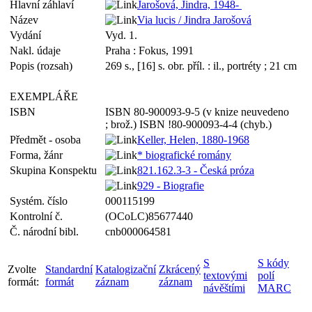
Hlavní záhlaví
Jarošová, Jindra, 1948-
Název
Via lucis / Jindra Jarošová
Vydání
Vyd. 1.
Nakl. údaje
Praha : Fokus, 1991
Popis (rozsah)
269 s., [16] s. obr. příl. : il., portréty ; 21 cm
EXEMPLÁŘE
ISBN
ISBN 80-900093-9-5 (v knize neuvedeno
; brož.) ISBN !80-900093-4-4 (chyb.)
Předmět - osoba
Keller, Helen, 1880-1968
Forma, žánr
* biografické romány
Skupina Konspektu
821.162.3-3 - Česká próza
929 - Biografie
Systém. číslo
000115199
Kontrolní č.
(OCoLC)85677440
Č. národní bibl.
cnb000064581
S
S kódy
Zvolte
Standardní
Katalogizační
Zkrácený
textovými
polí
formát:
formát
záznam
záznam
návěštími
MARC