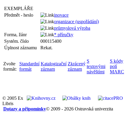
EXEMPLÁŘE
Předmět - heslo
inovace
organizace (uspořádání)
průmyslová výroba
Forma, žánr
* příručky
Systém. číslo
000115400
Úplnost záznamu
Rekat.
S
S kódy
Zvolte
Standardní
Katalogizační
Zkrácený
textovými
polí
formát:
formát
záznam
záznam
návěštími
MARC
© 2005 Ex
Libris
Dotazy a připomínky
© 2009 - 2026 Ostravská univerzita