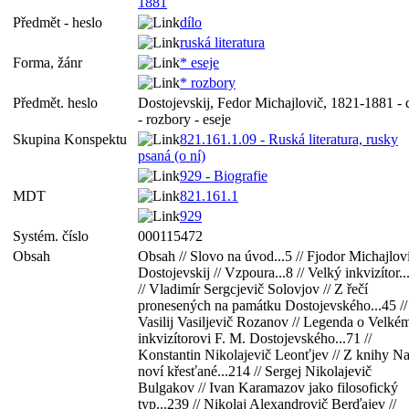
1881
Předmět - heslo
dílo
ruská literatura
Forma, žánr
* eseje
* rozbory
Předmět. heslo
Dostojevskij, Fedor Michajlovič, 1821-1881 - 
- rozbory - eseje
Skupina Konspektu
821.161.1.09 - Ruská literatura, rusky
psaná (o ní)
929 - Biografie
MDT
821.161.1
929
Systém. číslo
000115472
Obsah
Obsah // Slovo na úvod...5 // Fjodor Michajlov
Dostojevskij // Vzpoura...8 // Velký inkvizítor..
// Vladimír Sergcjevič Solovjov // Z řečí
pronesených na památku Dostojevského...45 //
Vasilij Vasiljevič Rozanov // Legenda o Velké
inkvizítorovi F. M. Dostojevského...71 //
Konstantin Nikolajevič Leonťjev // Z knihy Na
noví křesťané...214 // Sergej Nikolajevič
Bulgakov // Ivan Karamazov jako filosofický
typ...239 // Nikolaj Alexandrovič Berďajev //