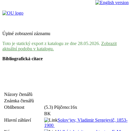
Úplné zobrazení záznamu
Toto je statický export z katalogu ze dne 28.05.2026.
Zobrazit
aktuální podobu v katalogu.
Bibliografická citace
Názory čtenářů
Známka čtenářů
Oblíbenost
(5.3) Půjčeno:16x
BK
Hlavní záhlaví
Solov‘jev, Vladimir Sergejevič, 1853-
1900