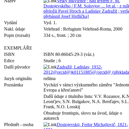
Název
Velký inkvizitor : nad textem F. M.
Dostojevského / F.M. Solovjov ... [et al. ; z ruš
přeložii Pavel Hroch a Ladislav Zadražil ; verš
přebásnil Josef Hrdlička]
Vydání
Vyd. 1.
Nakl. údaje
Velehrad : Refugium Velehrad-Roma, 2000
Popis (rozsah)
334 s., front. ; 20 cm
EXEMPLÁŘE
ISBN
ISBN 80-86045-29-3 (váz.)
Edice
Studie ; 6
Další původce
Zadražil, Ladislav, 1932-
2012@orcid@jk01151885@/orcid@ (překladat
Jazyk originálu
ruština
Poznámka
Vychází v rámci výzkumného záměru "Jednot
Evropa a křesťanství"
Další údaje z titulního listu: V.V. Rozanov, K.
Leonťjev, S.N. Bulgakov, N.A. Berďajev, S.L.
Frank, N.O. Losskij
Obsahuje frontispis, slovo na úvod, údaje o
autorech
Předmět - osoba
Dostojevskij, Fedor Michajlovič, 1821-