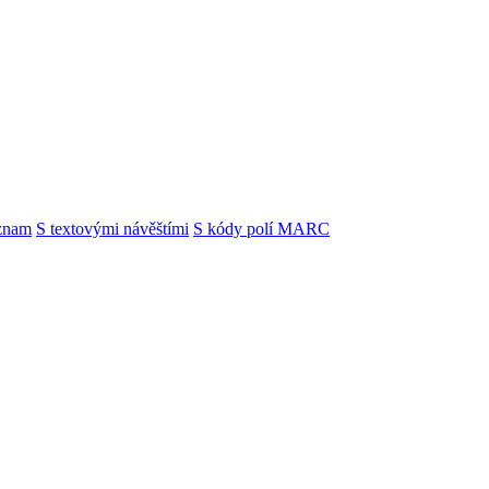
znam
S textovými návěštími
S kódy polí MARC