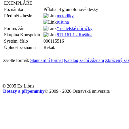
EXEMPLÁŘE
Poznámka
Příloha: 4 gramofonové desky
Předmět - heslo
metodiky
ruština
Forma, žánr
* učitelské příručky
Skupina Konspektu
811.161.1 - Ruština
Systém. číslo
000115516
Úplnost záznamu
Rekat.
Zvolte formát:
Standardní formát
Katalogizační záznam
Zkrácený zá
© 2005 Ex Libris
Dotazy a připomínky
© 2009 - 2026 Ostravská univerzita