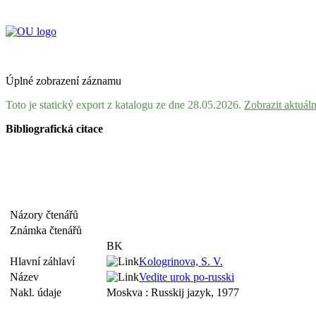
Úplné zobrazení záznamu
Toto je statický export z katalogu ze dne 28.05.2026.
Zobrazit aktuál
Bibliografická citace
Názory čtenářů
Známka čtenářů
BK
Hlavní záhlaví
Kologrinova, S. V.
Název
Vedite urok po-russki
Nakl. údaje
Moskva : Russkij jazyk, 1977