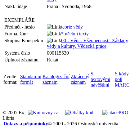
Nakl. údaje
Praha : Svoboda, 1968
EXEMPLÁŘE
Předmět - heslo
teorie vědy
Forma, žánr
* učební texty
Skupina Konspektu
00 - Věda. Všeobecnosti. Základy
vědy a kultury. Vědecká práce
Systém. číslo
000115530
Úplnost záznamu
Rekat.
S
S kódy
Zvolte
Standardní
Katalogizační
Zkrácený
textovými
polí
formát:
formát
záznam
záznam
návěštími
MARC
© 2005 Ex
Libris
Dotazy a připomínky
© 2009 - 2026 Ostravská univerzita