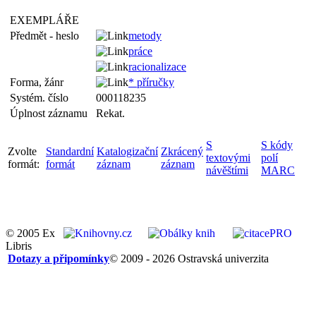
EXEMPLÁŘE
Předmět - heslo
metody
práce
racionalizace
Forma, žánr
* příručky
Systém. číslo
000118235
Úplnost záznamu
Rekat.
S
S kódy
Zvolte
Standardní
Katalogizační
Zkrácený
textovými
polí
formát:
formát
záznam
záznam
návěštími
MARC
© 2005 Ex
Libris
Dotazy a připomínky
© 2009 - 2026 Ostravská univerzita