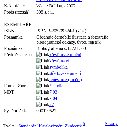
Nakl. údaje
Wien : Böhlau, c2002
Popis (rozsah)
308 s. : il.
EXEMPLÁŘE
ISBN
ISBN 3-205-99324-1 (váz.)
Poznámka
Obsahuje černobílé ilustrace a fotografie,
bibliografické odkazy, úvod, rejstřík
Poznámka
Bibliografie na s. [272]-300
Předmět - heslo
křesťanské umění
křesťanství
symbolika
středověké umění
renesance (umění)
Forma, žánr
* studie
MDT
7.03
7.04
27
Systém. číslo
000119527
S
S kódy
Zvolte
Standardní
Katalogizační
Zkrácený