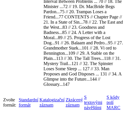
Interval Between Problems ... 70 // 18. The
Minister ...72 // 19. Dr. MacBride Begs
Pardon...75 // 20. Trampas Loses a
Friend...77 CONTENTS // Chapter Page //
21. In a State of Sin...78 // 22. The East and
the West...83 // 23. Goodness and
Badness...85 // 24. A Letter with a
Moral...89 // 25. Progress of the Lost
Dog...91 // 26. Balaam and Pedro...95 // 27.
Grandmother Stark...101 // 28. Vi ord to
Bennington...109 // 29. A Stable on the
Plain...113 // 30. The Tall Trees...118 // 31.
Mystery Trail...121 // 32. The Spinster
Loses Some Sleep ... 127 // 33. Man
Proposes and God Disposes ... 131 // 34. A
Glimpse into the Future...144 //
Glossary...147
S
S kódy
Zvolte
Standardní
Katalogizační
Zkrácený
textovými
polí
formát:
formát
záznam
záznam
návěštími
MARC