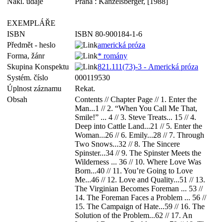
Nakl. údaje
Praha : Kanzelsberger, [1988]
EXEMPLÁŘE
ISBN
ISBN 80-900184-1-6
Předmět - heslo
americká próza
Forma, žánr
* romány
Skupina Konspektu
821.111(73)-3 - Americká próza
Systém. číslo
000119530
Úplnost záznamu
Rekat.
Obsah
Contents // Chapter Page // 1. Enter the
Man...1 // 2. “When You Call Me That,
Smile!” ... 4 // 3. Steve Treats... 15 // 4.
Deep into Cattle Land...21 // 5. Enter the
Woman...26 // 6. Emily...28 // 7. Through
Two Snows...32 // 8. The Sincere
Spinster...34 // 9. The Spinster Meets the
Wilderness ... 36 // 10. Where Love Was
Born...40 // 11. You’re Going to Love
Me...46 // 12. Love and Quality...51 // 13.
The Virginian Becomes Foreman ... 53 //
14. The Foreman Faces a Problem ... 56 //
15. The Campaign of Hate...59 // 16. The
Solution of the Problem...62 // 17. An