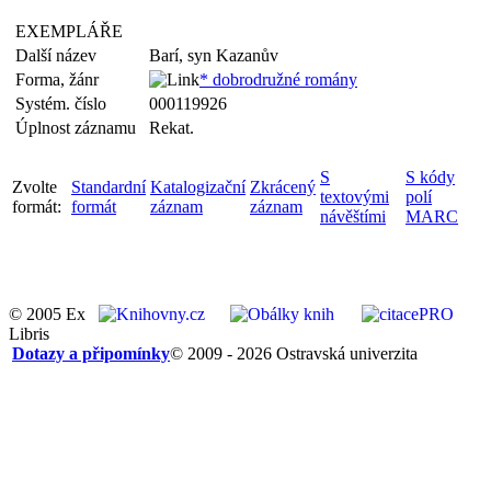
EXEMPLÁŘE
Další název
Barí, syn Kazanův
Forma, žánr
* dobrodružné romány
Systém. číslo
000119926
Úplnost záznamu
Rekat.
S
S kódy
Zvolte
Standardní
Katalogizační
Zkrácený
textovými
polí
formát:
formát
záznam
záznam
návěštími
MARC
© 2005 Ex
Libris
Dotazy a připomínky
© 2009 - 2026 Ostravská univerzita