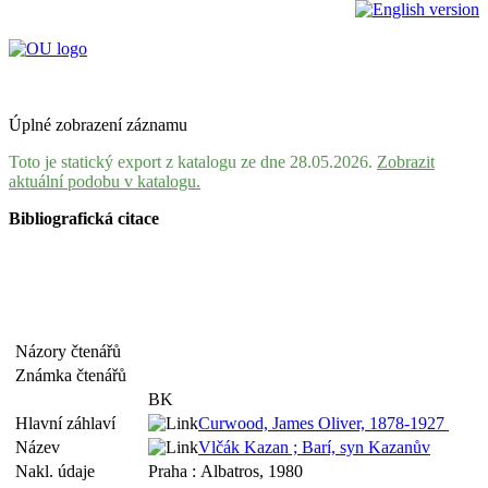
Úplné zobrazení záznamu
Toto je statický export z katalogu ze dne 28.05.2026.
Zobrazit
aktuální podobu v katalogu.
Bibliografická citace
Názory čtenářů
Známka čtenářů
BK
Hlavní záhlaví
Curwood, James Oliver, 1878-1927
Název
Vlčák Kazan ; Barí, syn Kazanův
Nakl. údaje
Praha : Albatros, 1980