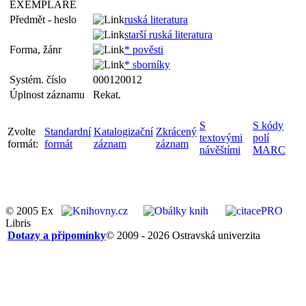
EXEMPLÁŘE
Předmět - heslo
ruská literatura
starší ruská literatura
Forma, žánr
* pověsti
* sborníky
Systém. číslo
000120012
Úplnost záznamu
Rekat.
S
S kódy
Zvolte
Standardní
Katalogizační
Zkrácený
textovými
polí
formát:
formát
záznam
záznam
návěštími
MARC
© 2005 Ex
Libris
Dotazy a připomínky
© 2009 - 2026 Ostravská univerzita