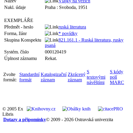
Název
Vlajky na věžích
Nakl. údaje
Praha : Svoboda, 1951
EXEMPLÁŘE
Předmět - heslo
ruská literatura
Forma, žánr
* povídky
Skupina Konspektu
821.161.1 - Ruská literatura, rusky
psaná
Systém. číslo
000120419
Úplnost záznamu
Rekat.
S
S kódy
Zvolte
Standardní
Katalogizační
Zkrácený
textovými
polí
formát:
formát
záznam
záznam
návěštími
MARC
© 2005 Ex
Libris
Dotazy a připomínky
© 2009 - 2026 Ostravská univerzita