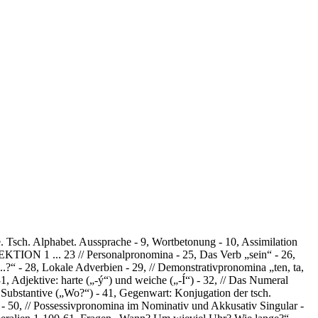
Alphabet. Aussprache - 9, Wortbetonung - 10, Assimilation
1 ... 23 // Personalpronomina - 25, Das Verb „sein“ - 26,
..?“ - 28, Lokale Adverbien - 29, // Demonstrativpronomina „ten, ta,
1, Adjektive: harte („-ý“) und weiche („-Í“) - 32, // Das Numeral
 Substantive („Wo?“) - 41, Gegenwart: Konjugation der tsch.
“) - 50, // Possessivpronomina im Nominativ und Akkusativ Singular -