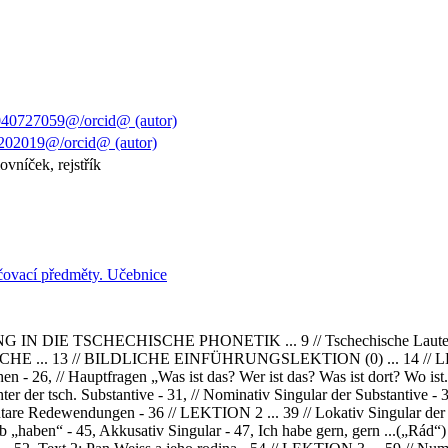
40727059@/orcid@ (autor)
202019@/orcid@ (autor)
vníček, rejstřík
čovací předměty. Učebnice
DIE TSCHECHISCHE PHONETIK ... 9 // Tschechische Laute. Tsch. 
... 13 // BILDLICHE EINFÜHRUNGSLEKTION (0) ... 14 // LEKTION 
n - 26, // Hauptfragen „Was ist das? Wer ist das? Was ist dort? Wo ist.
er der tsch. Substantive - 31, // Nominativ Singular der Substantive - 3
entare Redewendungen - 36 // LEKTION 2 ... 39 // Lokativ Singular der
rb „haben“ - 45, Akkusativ Singular - 47, Ich habe gern, gern ...(„Rád