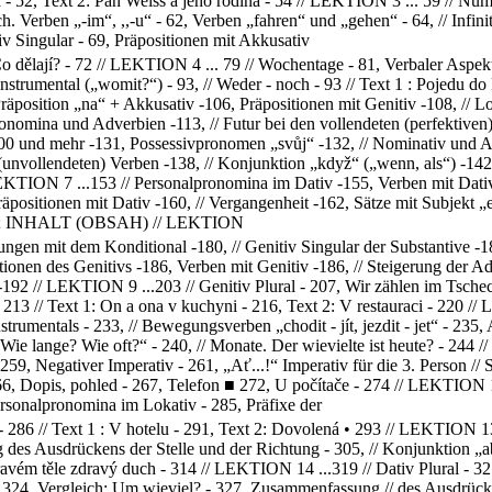
na - 52, Text 2: Pan Weiss a jeho rodina - 54 // LEKTION 3 ... 59 // 
h. Verben „-im“, ,,-u“ - 62, Verben „fahren“ und „gehen“ - 64, // Infini
v Singular - 69, Präpositionen mit Akkusativ
 Co dělají? - 72 // LEKTION 4 ... 79 // Wochentage - 81, Verbaler Aspekt
nstrumental („womit?“) - 93, // Weder - noch - 93 // Text 1 : Pojedu d
Präposition „na“ + Akkusativ -106, Präpositionen mit Genitiv -108, //
onomina und Adverbien -113, // Futur bei den vollendeten (perfektiven) 
 und mehr -131, Possessivpronomen „svůj“ -132, // Nominativ und Akku
 (unvollendeten) Verben -138, // Konjunktion „když“ („wenn, als“) -142
EKTION 7 ...153 // Personalpronomina im Dativ -155, Verben mit Dativ -
positionen mit Dativ -160, // Vergangenheit -162, Sätze mit Subjekt „e
 í ’’; INHALT (OBSAH) // LEKTION
ngen mit dem Konditional -180, // Genitiv Singular der Substantive -1
tionen des Genitivs -186, Verben mit Genitiv -186, // Steigerung der A
-192 // LEKTION 9 ...203 // Genitiv Plural - 207, Wir zählen im Tsche
213 // Text 1: On a ona v kuchyni - 216, Text 2: V restauraci - 220 // 
nstrumentals - 233, // Bewegungsverben „chodit - jít, jezdit - jet“ - 
 Wie lange? Wie oft?“ - 240, // Monate. Der wievielte ist heute? - 244
- 259, Negativer Imperativ - 261, „Ať...!“ Imperativ für die 3. Person /
266, Dopis, pohled - 267, Telefon ■ 272, U počítače - 274 // LEKTION 1
ersonalpronomina im Lokativ - 285, Präfixe der
286 // Text 1 : V hotelu - 291, Text 2: Dovolená • 293 // LEKTION 13
des Ausdrückens der Stelle und der Richtung - 305, // Konjunktion „aby
ravém těle zdravý duch - 314 // LEKTION 14 ...319 // Dativ Plural - 321,
 324, Vergleich: Um wieviel? - 327, Zusammenfassung // des Ausdrücken