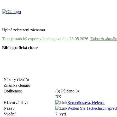
Úplné zobrazení záznamu
Toto je statický export z katalogu ze dne 28.05.2026.
Zobrazit aktuál
Bibliografická citace
Názory čtenářů
Známka čtenářů
Oblíbenost
(3) Půjčeno:3x
BK
Hlavní záhlaví
Remediosová, Helena
Název
Wollen Sie Tschechisch sprec
Vydání
7. vyd.