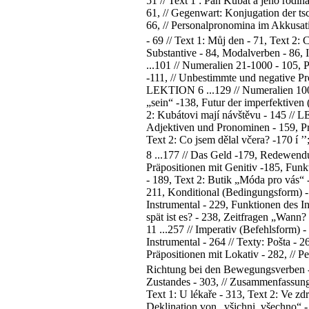
51 // Text 1 : Pan Kubát a jeho rodi
61, // Gegenwart: Konjugation der tsc
66, // Personalpronomina im Akkusati
- 69 // Text 1: Můj den - 71, Text 2:
Substantive - 84, Modalverben - 86, I
...101 // Numeralien 21-1000 - 105, 
-111, // Unbestimmte und negative Pr
LEKTION 6 ...129 // Numeralien 1000
„sein“ -138, Futur der imperfektiven
2: Kubátovi mají návštěvu - 145 // L
Adjektiven und Pronominen - 159, Prä
Text 2: Co jsem dělal včera? -170
8 ...177 // Das Geld -179, Redewendu
Präpositionen mit Genitiv -185, Funk
- 189, Text 2: Butik „Móda pro vás“ 
211, Konditional (Bedingungsform) - 
Instrumental - 229, Funktionen des I
spät ist es? - 238, Zeitfragen „Wann?
11 ...257 // Imperativ (Befehlsform) 
Instrumental - 264 // Texty: Pošta - 
Präpositionen mit Lokativ - 282, // P
Richtung bei den Bewegungsverben - 
Zustandes - 303, // Zusammenfassung 
Text 1: U lékaře - 313, Text 2: Ve zd
Deklination von „všichni, všechno“ -