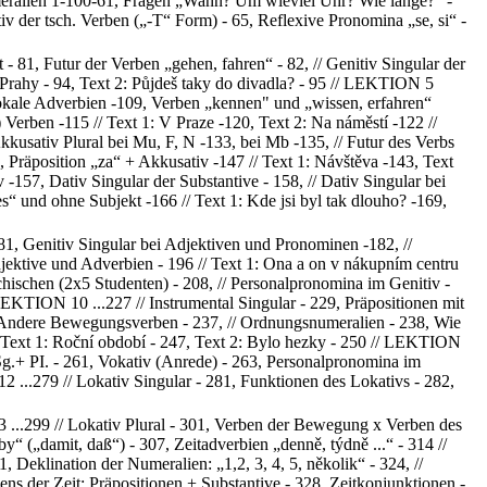
Numeralien 1-100-61, Fragen „Wann? Um wieviel Uhr? Wie lange?“ -
tiv der tsch. Verben („-T“ Form) - 65, Reflexive Pronomina „se, si“ -
 - 81, Futur der Verben „gehen, fahren“ - 82, // Genitiv Singular der
o Prahy - 94, Text 2: Půjdeš taky do divadla? - 95 // LEKTION 5
 Lokale Adverbien -109, Verben „kennen" und „wissen, erfahren“
Verben -115 // Text 1: V Praze -120, Text 2: Na náměstí -122 //
sativ Plural bei Mu, F, N -133, bei Mb -135, // Futur des Verbs
, Präposition „za“ + Akkusativ -147 // Text 1: Návštěva -143, Text
157, Dativ Singular der Substantive - 158, // Dativ Singular bei
s“ und ohne Subjekt -166 // Text 1: Kde jsi byl tak dlouho? -169,
81, Genitiv Singular bei Adjektiven und Pronominen -182, //
djektive und Adverbien - 196 // Text 1: Ona a on v nákupním centru
chischen (2x5 Studenten) - 208, // Personalpronomina im Genitiv -
LEKTION 10 ...227 // Instrumental Singular - 229, Präpositionen mit
235, Andere Bewegungsverben - 237, // Ordnungsnumeralien - 238, Wie
 // Text 1: Roční období - 247, Text 2: Bylo hezky - 250 // LEKTION
/ Sg.+ PI. - 261, Vokativ (Anrede) - 263, Personalpronomina im
2 ...279 // Lokativ Singular - 281, Funktionen des Lokativs - 282,
 ...299 // Lokativ Plural - 301, Verben der Bewegung x Verben des
“ („damit, daß“) - 307, Zeitadverbien „denně, týdně ...“ - 314 //
 Deklination der Numeralien: „1,2, 3, 4, 5, několik“ - 324, //
s der Zeit: Präpositionen + Substantive - 328, Zeitkonjunktionen -