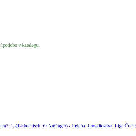
ní podobu v katalogu.
hen?. 1, (Tschechisch für Anfänger) / Helena Remediosová, Elga Čech