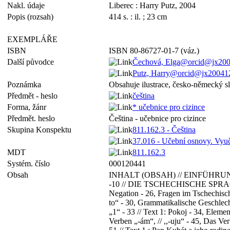
Nakl. údaje
Liberec : Harry Putz, 2004
Popis (rozsah)
414 s. : il. ; 23 cm
EXEMPLÁŘE
ISBN
ISBN 80-86727-01-7 (váz.)
Další původce
Čechová, Elga@orcid@jx200
Putz, Harry@orcid@jx20041
Poznámka
Obsahuje ilustrace, česko-německý slo
Předmět - heslo
čeština
Forma, žánr
* učebnice pro cizince
Předmět. heslo
Čeština - učebnice pro cizince
Skupina Konspektu
811.162.3 - Čeština
37.016 - Učební osnovy. Vyu
MDT
811.162.3
Systém. číslo
000120441
Obsah
INHALT (OBSAH) // EINFÜHRUNG IN 
-10 // DIE TSCHECHISCHE SPRACHE 
Negation - 26, Fragen im Tschechische
to“ - 30, Grammatikalische Geschlecht
„1“ - 33 // Text 1: Pokoj - 34, Elem
Verben „-ám“, // ,,-uju“ - 45, Das Ve