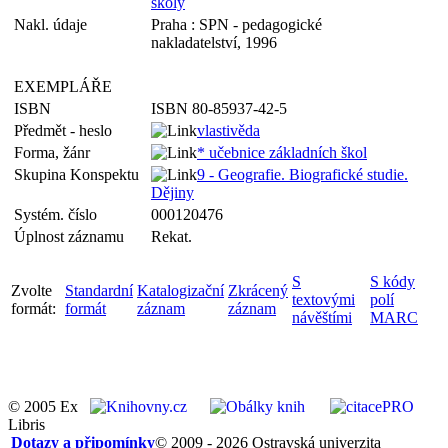
školy
Nakl. údaje
Praha : SPN - pedagogické
nakladatelství, 1996
EXEMPLÁŘE
ISBN
ISBN 80-85937-42-5
Předmět - heslo
vlastivěda
Forma, žánr
* učebnice základních škol
Skupina Konspektu
9 - Geografie. Biografické studie.
Dějiny
Systém. číslo
000120476
Úplnost záznamu
Rekat.
S
S kódy
Zvolte
Standardní
Katalogizační
Zkrácený
textovými
polí
formát:
formát
záznam
záznam
návěštími
MARC
© 2005 Ex
Libris
Dotazy a připomínky
© 2009 - 2026 Ostravská univerzita