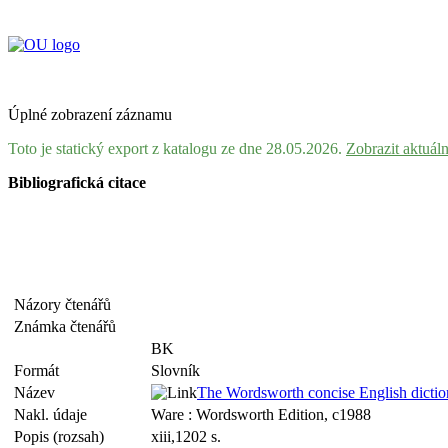
Úplné zobrazení záznamu
Toto je statický export z katalogu ze dne 28.05.2026.
Zobrazit aktuál
Bibliografická citace
Názory čtenářů
Známka čtenářů
BK
Formát
Slovník
Název
The Wordsworth concise English dictio
Nakl. údaje
Ware : Wordsworth Edition, c1988
Popis (rozsah)
xiii,1202 s.