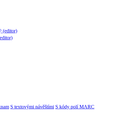
(editor)
ditor)
znam
S textovými návěštími
S kódy polí MARC