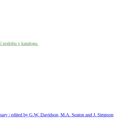
ní podobu v katalogu.
nary / edited by G.W. Davidson, M.A. Seaton and J. Simpson