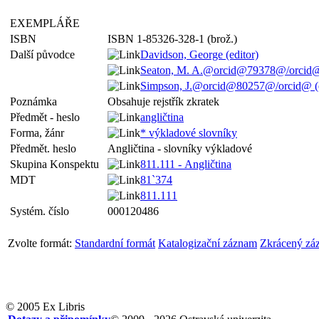
EXEMPLÁŘE
ISBN
ISBN 1-85326-328-1 (brož.)
Další původce
Davidson, George (editor)
Seaton, M. A.@orcid@79378@/orcid@ 
Simpson, J.@orcid@80257@/orcid@ (e
Poznámka
Obsahuje rejstřík zkratek
Předmět - heslo
angličtina
Forma, žánr
* výkladové slovníky
Předmět. heslo
Angličtina - slovníky výkladové
Skupina Konspektu
811.111 - Angličtina
MDT
81`374
811.111
Systém. číslo
000120486
Zvolte formát:
Standardní formát
Katalogizační záznam
Zkrácený zá
© 2005 Ex Libris