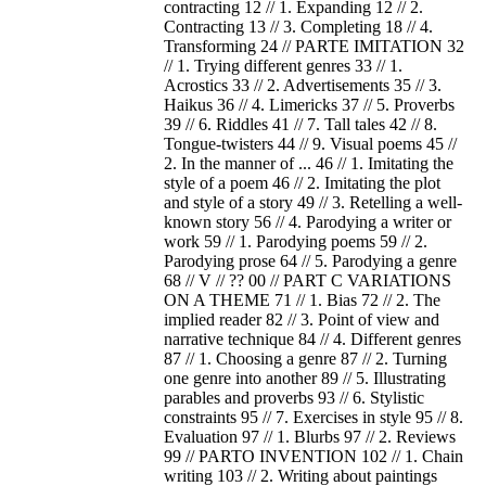
contracting 12 // 1. Expanding 12 // 2.
Contracting 13 // 3. Completing 18 // 4.
Transforming 24 // PARTE IMITATION 32
// 1. Trying different genres 33 // 1.
Acrostics 33 // 2. Advertisements 35 // 3.
Haikus 36 // 4. Limericks 37 // 5. Proverbs
39 // 6. Riddles 41 // 7. Tall tales 42 // 8.
Tongue-twisters 44 // 9. Visual poems 45 //
2. In the manner of ... 46 // 1. Imitating the
style of a poem 46 // 2. Imitating the plot
and style of a story 49 // 3. Retelling a well-
known story 56 // 4. Parodying a writer or
work 59 // 1. Parodying poems 59 // 2.
Parodying prose 64 // 5. Parodying a genre
68 // V // ?? 00 // PART C VARIATIONS
ON A THEME 71 // 1. Bias 72 // 2. The
implied reader 82 // 3. Point of view and
narrative technique 84 // 4. Different genres
87 // 1. Choosing a genre 87 // 2. Turning
one genre into another 89 // 5. Illustrating
parables and proverbs 93 // 6. Stylistic
constraints 95 // 7. Exercises in style 95 // 8.
Evaluation 97 // 1. Blurbs 97 // 2. Reviews
99 // PARTO INVENTION 102 // 1. Chain
writing 103 // 2. Writing about paintings