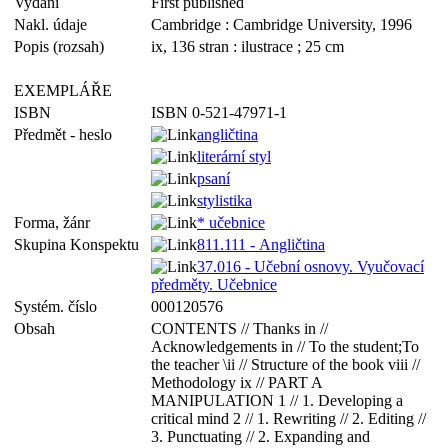
Vydání
First published
Nakl. údaje
Cambridge : Cambridge University, 1996
Popis (rozsah)
ix, 136 stran : ilustrace ; 25 cm
EXEMPLÁŘE
ISBN
ISBN 0-521-47971-1
Předmět - heslo
angličtina
literární styl
psaní
stylistika
Forma, žánr
* učebnice
Skupina Konspektu
811.111 - Angličtina
37.016 - Učební osnovy. Vyučovací
předměty. Učebnice
Systém. číslo
000120576
Obsah
CONTENTS // Thanks in //
Acknowledgements in // To the student;To
the teacher \ii // Structure of the book viii //
Methodology ix // PART A
MANIPULATION 1 // 1. Developing a
critical mind 2 // 1. Rewriting // 2. Editing //
3. Punctuating // 2. Expanding and