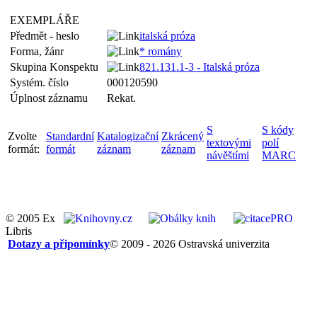
EXEMPLÁŘE
Předmět - heslo
italská próza
Forma, žánr
* romány
Skupina Konspektu
821.131.1-3 - Italská próza
Systém. číslo
000120590
Úplnost záznamu
Rekat.
S
S kódy
Zvolte
Standardní
Katalogizační
Zkrácený
textovými
polí
formát:
formát
záznam
záznam
návěštími
MARC
© 2005 Ex
Libris
Dotazy a připomínky
© 2009 - 2026 Ostravská univerzita