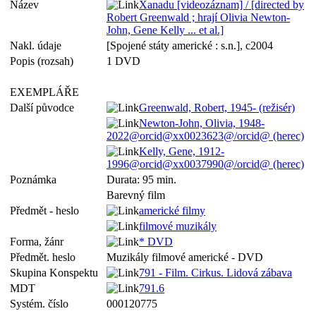
Název
Xanadu [videozáznam] / [directed by
Robert Greenwald ; hrají Olivia Newton-
John, Gene Kelly ... et al.]
Nakl. údaje
[Spojené státy americké : s.n.], c2004
Popis (rozsah)
1 DVD
EXEMPLÁŘE
Další původce
Greenwald, Robert, 1945- (režisér)
Newton-John, Olivia, 1948-
2022@orcid@xx0023623@/orcid@ (herec)
Kelly, Gene, 1912-
1996@orcid@xx0037990@/orcid@ (herec)
Poznámka
Durata: 95 min.
Barevný film
Předmět - heslo
americké filmy
filmové muzikály
Forma, žánr
* DVD
Předmět. heslo
Muzikály filmové americké - DVD
Skupina Konspektu
791 - Film. Cirkus. Lidová zábava
MDT
791.6
Systém. číslo
000120775