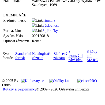
Nakl. údaje
Warszawa : Państwowe Zakłady Wydawnictw
Szkolnych, 1969
EXEMPLÁŘE
Předmět - heslo
němčina
výslovnost
Forma, žánr
* příručky
Systém. číslo
000120818
Úplnost záznamu
Rekat.
S
S kódy
Zvolte
Standardní
Katalogizační
Zkrácený
textovými
polí
formát:
formát
záznam
záznam
návěštími
MARC
© 2005 Ex
Libris
Dotazy a připomínky
© 2009 - 2026 Ostravská univerzita