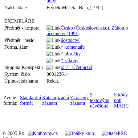
praxi
Nakl. údaje
Frýdek-Místek : Bela, [1992]
EXEMPLÁŘE
Předmět - korpora
Česko (Československo). Zákon o
účetnictví (1991)
Předmět - heslo
účetnictví
Forma, žánr
* komentáře
* příručky
* zákony
Skupina Konspektu
657 - Účetnictví
Systém. číslo
000123614
Úplnost záznamu
Rekat.
S
S kódy
Zvolte
Standardní
Katalogizační
Zkrácený
textovými
polí
formát:
formát
záznam
záznam
návěštími
MARC
© 2005 Ex