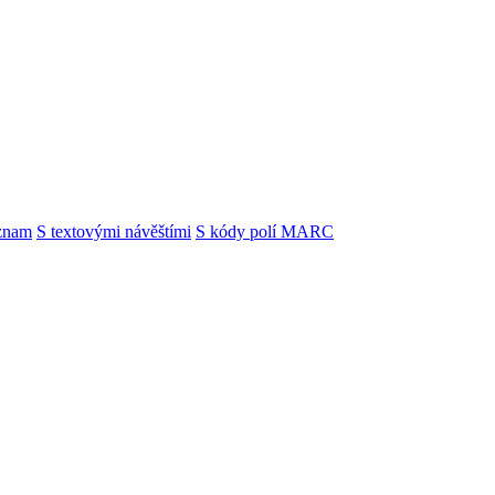
znam
S textovými návěštími
S kódy polí MARC