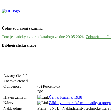
Úplné zobrazení záznamu
Toto je statický export z katalogu ze dne 29.05.2026.
Zobrazit aktuál
Bibliografická citace
Názory čtenářů
Známka čtenářů
Oblíbenost
(3) Půjčeno:6x
BK
Hlavní záhlaví
Černá, Růžena, 1938-
Název
Základy numerické matematiky a prog
Nakl. údaje
Praha : SNTL - Nakladatelství technické litera