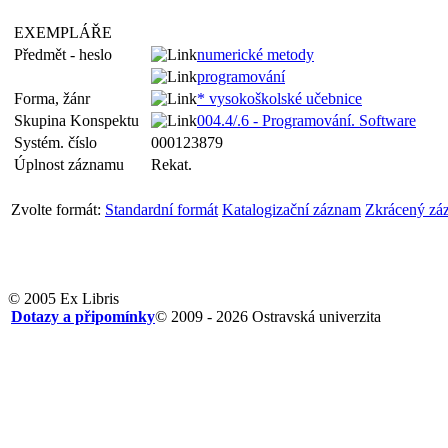
EXEMPLÁŘE
Předmět - heslo
numerické metody
programování
Forma, žánr
* vysokoškolské učebnice
Skupina Konspektu
004.4/.6 - Programování. Software
Systém. číslo
000123879
Úplnost záznamu
Rekat.
Zvolte formát:
Standardní formát
Katalogizační záznam
Zkrácený zá
© 2005 Ex Libris
Dotazy a připomínky
© 2009 - 2026 Ostravská univerzita