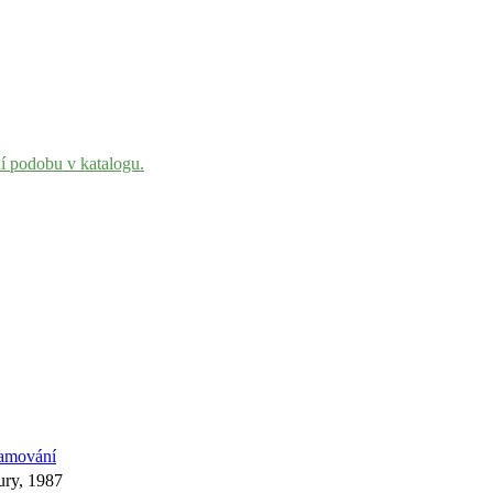
ní podobu v katalogu.
ramování
tury, 1987