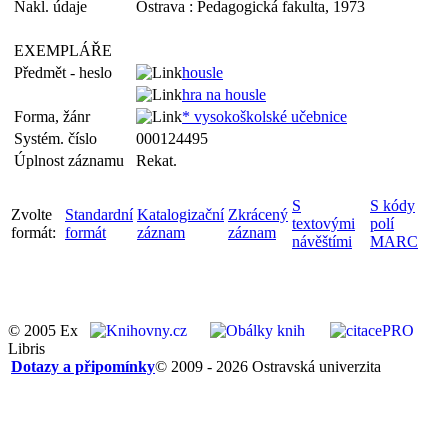
Nakl. údaje
Ostrava : Pedagogická fakulta, 1973
EXEMPLÁŘE
Předmět - heslo
housle
hra na housle
Forma, žánr
* vysokoškolské učebnice
Systém. číslo
000124495
Úplnost záznamu
Rekat.
S
S kódy
Zvolte
Standardní
Katalogizační
Zkrácený
textovými
polí
formát:
formát
záznam
záznam
návěštími
MARC
© 2005 Ex
Libris
Dotazy a připomínky
© 2009 - 2026 Ostravská univerzita