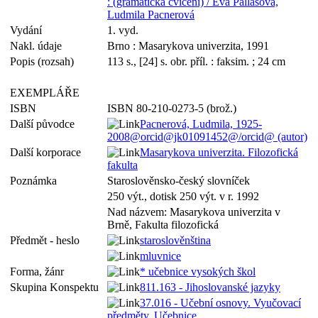
: (gramatická cvičení) / Eva Pallasová,
Ludmila Pacnerová
Vydání
1. vyd.
Nakl. údaje
Brno : Masarykova univerzita, 1991
Popis (rozsah)
113 s., [24] s. obr. příl. : faksim. ; 24 cm
EXEMPLÁŘE
ISBN
ISBN 80-210-0273-5 (brož.)
Další původce
Pacnerová, Ludmila, 1925-
2008@orcid@jk01091452@/orcid@ (autor)
Další korporace
Masarykova univerzita. Filozofická
fakulta
Poznámka
Staroslověnsko-český slovníček
250 výt., dotisk 250 výt. v r. 1992
Nad názvem: Masarykova univerzita v
Brně, Fakulta filozofická
Předmět - heslo
staroslověnština
mluvnice
Forma, žánr
* učebnice vysokých škol
Skupina Konspektu
811.163 - Jihoslovanské jazyky
37.016 - Učební osnovy. Vyučovací
předměty. Učebnice