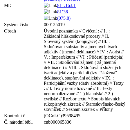
MDT
811.163.1
81’36
(075.8)
Systém. číslo
000125019
Obsah
Úvodní poznámka // Cvičení : // I . :
Základní hláskoslovné procesy // II.
Slovesný systém (konjugace) // III. :
Skloňování substantiv a jmenných tvarů
adjektiv ( jmenná deklinace) // IV. : Aorist //
V. : Imperfektum // VI. : Příčestí (participia)
// VII. : Skloňování zájmen ( zá jmenná
deklinace ) // VIII. : Skloňování složených
tvarů adjektiv a participií (tzv. ’’složená"
deklinace), stupňování adjektiv // IX. :
Participiální vazby (dativ absolutní) // Texty
: // I. Texty normalizované // II. Texty
nenormalizované // 1 ) hlaholské // 2 )
cyrilské // Rozbor textu // Soupis hlavních
rukopisných zkratek // Staroslověnsko-český
slovníček // Seznam zkratek // Přílohy
Kontrolní č.
(OCoLC)39598495
Č. národní bibl.
cnb000065836